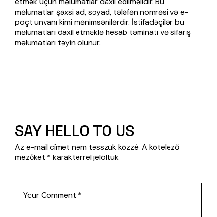
etmək üçün məlumatlar daxil edilməlidir. Bu
məlumatlar şəxsi ad, soyad, tələfən nömrəsi və e-
poçt ünvanı kimi mənimsənilərdir. İstifadəçilər bu
məlumatları daxil etməklə hesab təminatı və sifariş
məlumatları təyin olunur.
SAY HELLO TO US
Az e-mail címet nem tesszük közzé.
A kötelező
mezőket
*
karakterrel jelöltük