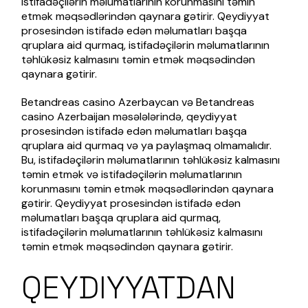
istifadəçilərin məlumatlarının korunmasını təmin
etmək məqsədlərindən qaynara gətirir. Qeydiyyat
prosesindən istifadə edən məlumatları başqa
qruplara aid qurmaq, istifadəçilərin məlumatlarının
təhlükəsiz kalmasını təmin etmək məqsədindən
qaynara gətirir.
Betandreas casino Azerbaycan və Betandreas
casino Azerbaijan məsələlərində, qeydiyyat
prosesindən istifadə edən məlumatları başqa
qruplara aid qurmaq və ya paylaşmaq olmamalıdır.
Bu, istifadəçilərin məlumatlarının təhlükəsiz kalmasını
təmin etmək və istifadəçilərin məlumatlarının
korunmasını təmin etmək məqsədlərindən qaynara
gətirir. Qeydiyyat prosesindən istifadə edən
məlumatları başqa qruplara aid qurmaq,
istifadəçilərin məlumatlarının təhlükəsiz kalmasını
təmin etmək məqsədindən qaynara gətirir.
QEYDIYYATDAN