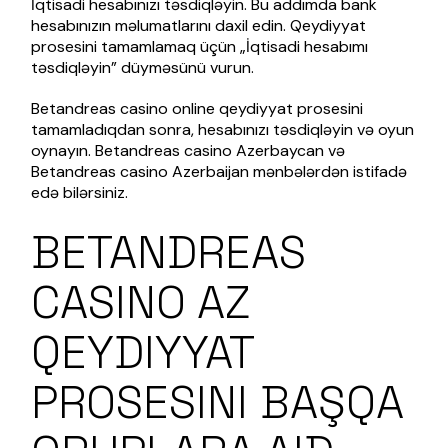
İqtisadi hesabınızı təsdiqləyin. Bu addımda bank
hesabınızın məlumatlarını daxil edin. Qeydiyyat
prosesini tamamlamaq üçün „İqtisadi hesabımı
təsdiqləyin” düyməsünü vurun.
Betandreas casino online qeydiyyat prosesini
tamamladıqdan sonra, hesabınızı təsdiqləyin və oyun
oynayın. Betandreas casino Azerbaycan və
Betandreas casino Azerbaijan mənbələrdən istifadə
edə bilərsiniz.
BETANDREAS
CASINO AZ
QEYDIYYAT
PROSESINI BAŞQA