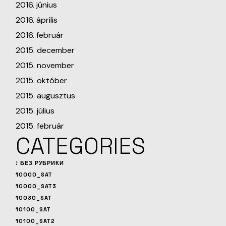
2016. június
2016. április
2016. február
2015. december
2015. november
2015. október
2015. augusztus
2015. július
2015. február
CATEGORIES
! БЕЗ РУБРИКИ
10000_SAT
10000_SAT3
10030_SAT
10100_SAT
10100_SAT2