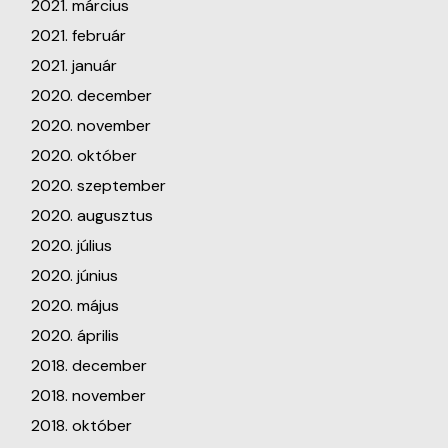
2021. március
2021. február
2021. január
2020. december
2020. november
2020. október
2020. szeptember
2020. augusztus
2020. július
2020. június
2020. május
2020. április
2018. december
2018. november
2018. október