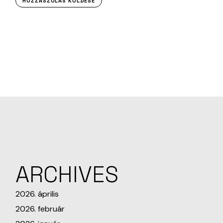
HOZZÁSZÓLÁS KÜLDÉSE
ARCHIVES
2026. április
2026. február