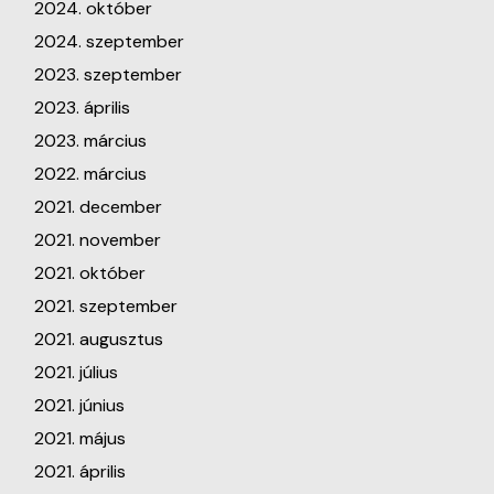
2024. október
2024. szeptember
2023. szeptember
2023. április
2023. március
2022. március
2021. december
2021. november
2021. október
2021. szeptember
2021. augusztus
2021. július
2021. június
2021. május
2021. április