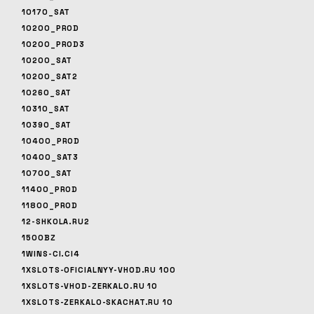
10170_SAT
10200_PROD
10200_PROD3
10200_SAT
10200_SAT2
10260_SAT
10310_SAT
10390_SAT
10400_PROD
10400_SAT3
10700_SAT
11400_PROD
11800_PROD
12-SHKOLA.RU2
1500BZ
1WINS-CI.CI4
1XSLOTS-OFICIALNYY-VHOD.RU 100
1XSLOTS-VHOD-ZERKALO.RU 10
1XSLOTS-ZERKALO-SKACHAT.RU 10