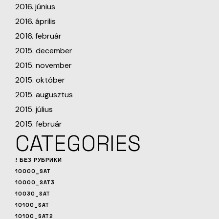
2016. június
2016. április
2016. február
2015. december
2015. november
2015. október
2015. augusztus
2015. július
2015. február
CATEGORIES
! БЕЗ РУБРИКИ
10000_SAT
10000_SAT3
10030_SAT
10100_SAT
10100_SAT2