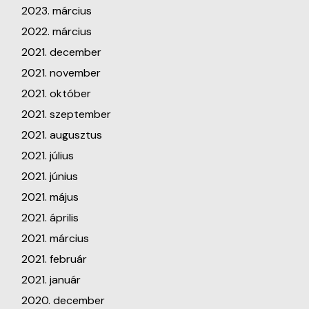
2023. március
2022. március
2021. december
2021. november
2021. október
2021. szeptember
2021. augusztus
2021. július
2021. június
2021. május
2021. április
2021. március
2021. február
2021. január
2020. december