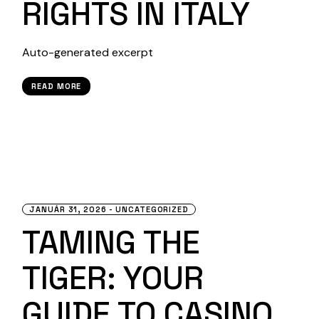
RIGHTS IN ITALY
Auto-generated excerpt
READ MORE
JANUÁR 31, 2026
UNCATEGORIZED
TAMING THE
TIGER: YOUR
GUIDE TO CASINO