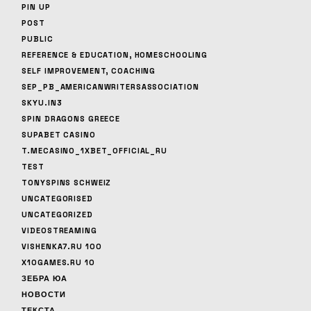
PIN UP
POST
PUBLIC
REFERENCE & EDUCATION, HOMESCHOOLING
SELF IMPROVEMENT, COACHING
SEP_PB_AMERICANWRITERSASSOCIATION
SKYU.IN3
SPIN DRAGONS GREECE
SUPABET CASINO
T.MECASINO_1XBET_OFFICIAL_RU
TEST
TONYSPINS SCHWEIZ
UNCATEGORISED
UNCATEGORIZED
VIDEOSTREAMING
VISHENKA7.RU 100
X10GAMES.RU 10
ЗЕБРА ЮА
НОВОСТИ
ТЕКСТА