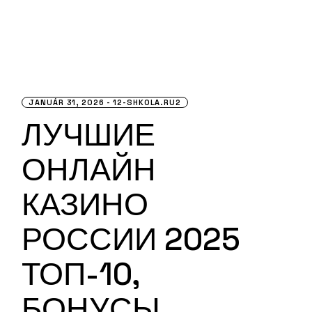
JANUÁR 31, 2026
12-SHKOLA.RU2
ЛУЧШИЕ
ОНЛАЙН
КАЗИНО
РОССИИ 2025
ТОП-10,
БОНУСЫ,