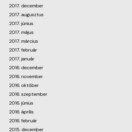
2017. december
2017. augusztus
2017. június
2017. május
2017. március
2017. február
2017. január
2016. december
2016. november
2016. október
2016. szeptember
2016. június
2016. április
2016. február
2015. december