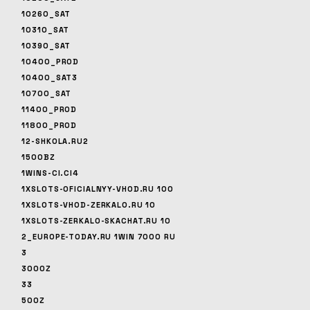
10260_SAT
10310_SAT
10390_SAT
10400_PROD
10400_SAT3
10700_SAT
11400_PROD
11800_PROD
12-SHKOLA.RU2
1500BZ
1WINS-CI.CI4
1XSLOTS-OFICIALNYY-VHOD.RU 100
1XSLOTS-VHOD-ZERKALO.RU 10
1XSLOTS-ZERKALO-SKACHAT.RU 10
2_EUROPE-TODAY.RU 1WIN 7000 RU
3
3000Z
33
500Z