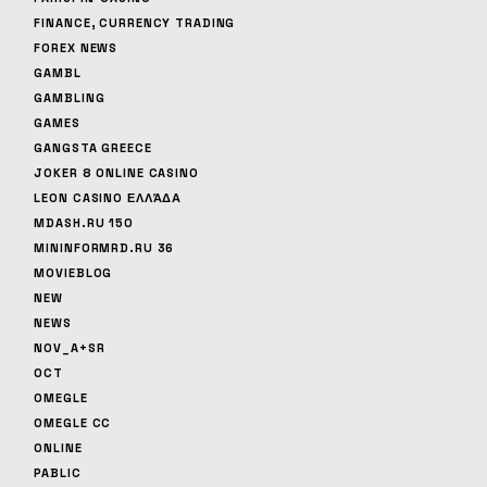
FINANCE, CURRENCY TRADING
FOREX NEWS
GAMBL
GAMBLING
GAMES
GANGSTA GREECE
JOKER 8 ONLINE CASINO
LEON CASINO ΕΛΛΆΔΑ
MDASH.RU 150
MININFORMRD.RU 36
MOVIEBLOG
NEW
NEWS
NOV_A+SR
OCT
OMEGLE
OMEGLE CC
ONLINE
PABLIC