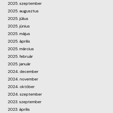
2025. szeptember
2025. augusztus
2025. július
2025. június
2025. május
2025. április
2025. március
2025. február
2025. január
2024. december
2024. november
2024. október
2024. szeptember
2023. szeptember
2023. április