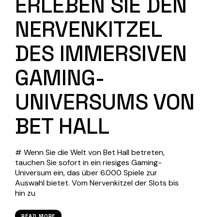
ERLEBEN SIE DEN
NERVENKITZEL
DES IMMERSIVEN
GAMING-
UNIVERSUMS VON
BET HALL
# Wenn Sie die Welt von Bet Hall betreten,
tauchen Sie sofort in ein riesiges Gaming-
Universum ein, das über 6.000 Spiele zur
Auswahl bietet. Vom Nervenkitzel der Slots bis
hin zu
READ MORE