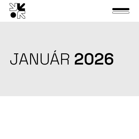
Skip
to
the
content
JANUÁR
2026