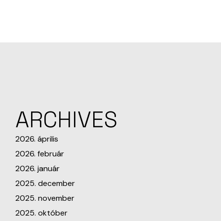
ARCHIVES
2026. április
2026. február
2026. január
2025. december
2025. november
2025. október