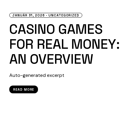
JANUÁR 31, 2026
UNCATEGORIZED
CASINO GAMES
FOR REAL MONEY:
AN OVERVIEW
Auto-generated excerpt
READ MORE