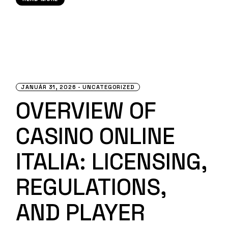
JANUÁR 31, 2026
UNCATEGORIZED
OVERVIEW OF
CASINO ONLINE
ITALIA: LICENSING,
REGULATIONS,
AND PLAYER