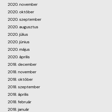
2020. november
2020. október
2020. szeptember
2020. augusztus
2020. július
2020. június
2020. május
2020. április
2018. december
2018. november
2018. október
2018. szeptember
2018. április
2018. február
2018. január