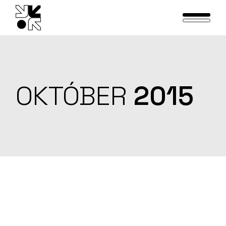
Skip
to
the
content
OKTÓBER
2015