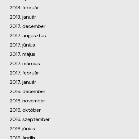
2018. február
2018. január
2017. december
2017. augusztus
2017. június
2017. május
2017. március
2017. február
2017. január
2016. december
2016. november
2016. október
2016. szeptember
2016. június
2016. április