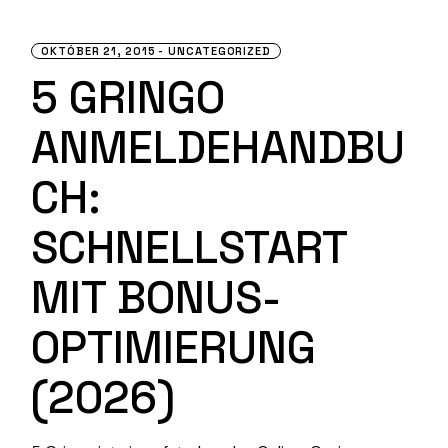
OKTÓBER 21, 2015
UNCATEGORIZED
5 GRINGO
ANMELDEHANDBU
CH:
SCHNELLSTART
MIT BONUS-
OPTIMIERUNG
(2026)