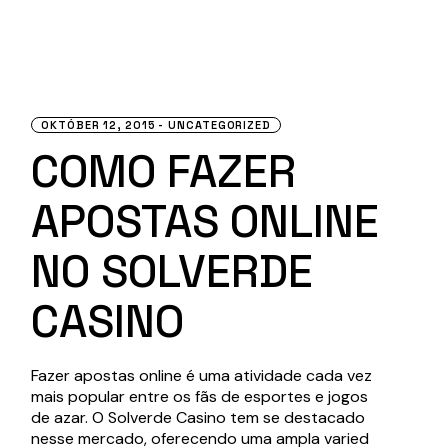
OKTÓBER 12, 2015
UNCATEGORIZED
COMO FAZER
APOSTAS ONLINE
NO SOLVERDE
CASINO
Fazer apostas online é uma atividade cada vez
mais popular entre os fãs de esportes e jogos
de azar. O Solverde Casino tem se destacado
nesse mercado, oferecendo uma ampla varied