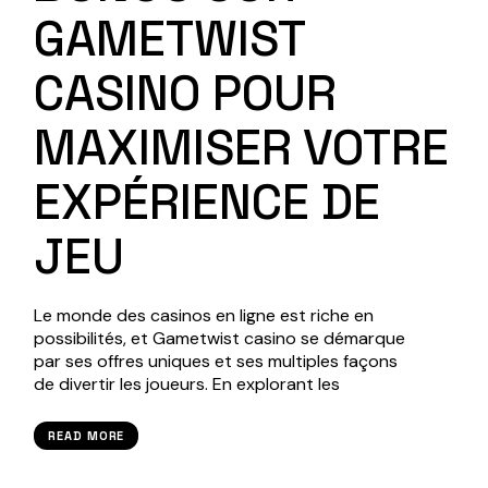
GAMETWIST
CASINO POUR
MAXIMISER VOTRE
EXPÉRIENCE DE
JEU
Le monde des casinos en ligne est riche en
possibilités, et Gametwist casino se démarque
par ses offres uniques et ses multiples façons
de divertir les joueurs. En explorant les
READ MORE