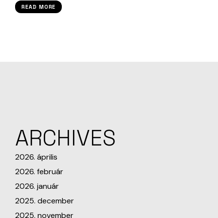
READ MORE
ARCHIVES
2026. április
2026. február
2026. január
2025. december
2025. november