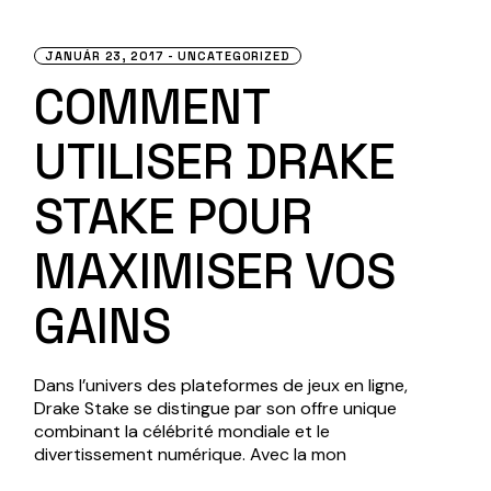
JANUÁR 23, 2017
UNCATEGORIZED
COMMENT
UTILISER DRAKE
STAKE POUR
MAXIMISER VOS
GAINS
Dans l’univers des plateformes de jeux en ligne,
Drake Stake se distingue par son offre unique
combinant la célébrité mondiale et le
divertissement numérique. Avec la mon