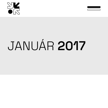
Skip
to
the
content
JANUÁR
2017