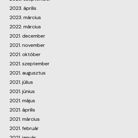
2023. április
2023. március
2022. március
2021. december
2021. november
2021. október
2021. szeptember
2021. augusztus
2021. július
2021. június
2021. május
2021. április
2021. március
2021. február
2021. január