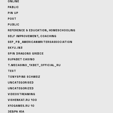
ONLINE
PABLIC
PIN UP
POST
PUBLIC
REFERENCE & EDUCATION, HOMESCHOOLING
SELF IMPROVEMENT, COACHING
SEP_PB_AMERICANWRITERSASSOCIATION
SKYU.IN3
SPIN DRAGONS GREECE
SUPABET CASINO
T.MECASINO_1XBET_OFFICIAL_RU
TEST
TONYSPINS SCHWEIZ
UNCATEGORISED
UNCATEGORIZED
VIDEOSTREAMING
VISHENKA7.RU 100
X10GAMES.RU 10
ЗЕБРА ЮА