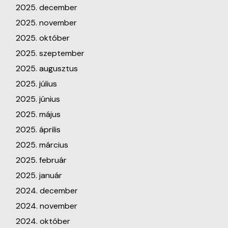
2025. december
2025. november
2025. október
2025. szeptember
2025. augusztus
2025. július
2025. június
2025. május
2025. április
2025. március
2025. február
2025. január
2024. december
2024. november
2024. október