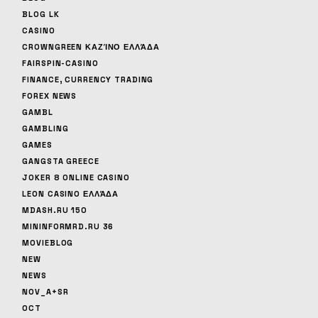
BLOG LK
CASINO
CROWNGREEN ΚΑΖΊΝΟ ΕΛΛΆΔΑ
FAIRSPIN-CASINO
FINANCE, CURRENCY TRADING
FOREX NEWS
GAMBL
GAMBLING
GAMES
GANGSTA GREECE
JOKER 8 ONLINE CASINO
LEON CASINO ΕΛΛΆΔΑ
MDASH.RU 150
MININFORMRD.RU 36
MOVIEBLOG
NEW
NEWS
NOV_A+SR
OCT