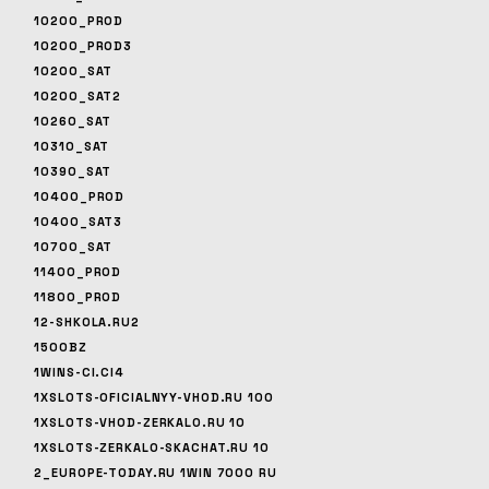
10200_PROD
10200_PROD3
10200_SAT
10200_SAT2
10260_SAT
10310_SAT
10390_SAT
10400_PROD
10400_SAT3
10700_SAT
11400_PROD
11800_PROD
12-SHKOLA.RU2
1500BZ
1WINS-CI.CI4
1XSLOTS-OFICIALNYY-VHOD.RU 100
1XSLOTS-VHOD-ZERKALO.RU 10
1XSLOTS-ZERKALO-SKACHAT.RU 10
2_EUROPE-TODAY.RU 1WIN 7000 RU