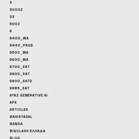
3
3000Z
33
500Z
6
9400_WA
9440_PROD
9500_WA
9600_WA
9700_SAT
9900_SAT
9900_SAT2
9985_SAT
A16Z GENERATIVE AI
APK
ARTICLES
BAHISYASAL
BANDA
BIGCLASH ΕΛΛΆΔΑ
BLOG