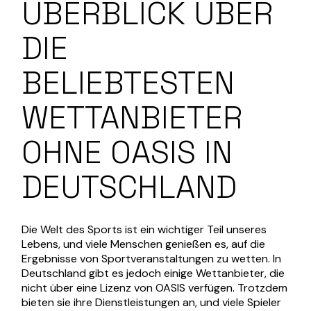
ÜBERBLICK ÜBER
DIE
BELIEBTESTEN
WETTANBIETER
OHNE OASIS IN
DEUTSCHLAND
Die Welt des Sports ist ein wichtiger Teil unseres
Lebens, und viele Menschen genießen es, auf die
Ergebnisse von Sportveranstaltungen zu wetten. In
Deutschland gibt es jedoch einige Wettanbieter, die
nicht über eine Lizenz von OASIS verfügen. Trotzdem
bieten sie ihre Dienstleistungen an, und viele Spieler