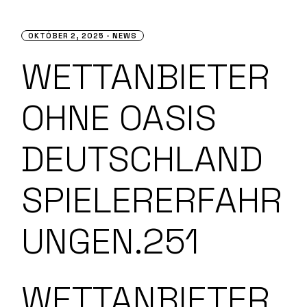
OKTÓBER 2, 2025
NEWS
WETTANBIETER
OHNE OASIS
DEUTSCHLAND
SPIELERERFAHR
UNGEN.251
WETTANBIETER