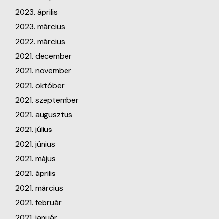
2023. április
2023. március
2022. március
2021. december
2021. november
2021. október
2021. szeptember
2021. augusztus
2021. július
2021. június
2021. május
2021. április
2021. március
2021. február
2021. január