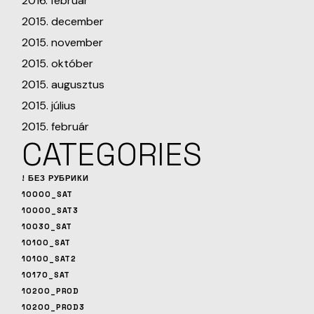
2016. február
2015. december
2015. november
2015. október
2015. augusztus
2015. július
2015. február
CATEGORIES
! БЕЗ РУБРИКИ
10000_SAT
10000_SAT3
10030_SAT
10100_SAT
10100_SAT2
10170_SAT
10200_PROD
10200_PROD3