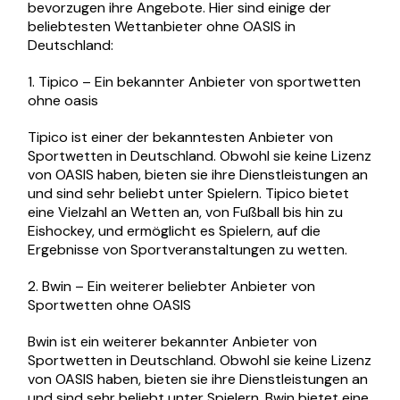
bevorzugen ihre Angebote. Hier sind einige der
beliebtesten Wettanbieter ohne OASIS in
Deutschland:
1. Tipico – Ein bekannter Anbieter von
sportwetten
ohne oasis
Tipico ist einer der bekanntesten Anbieter von
Sportwetten in Deutschland. Obwohl sie keine Lizenz
von OASIS haben, bieten sie ihre Dienstleistungen an
und sind sehr beliebt unter Spielern. Tipico bietet
eine Vielzahl an Wetten an, von Fußball bis hin zu
Eishockey, und ermöglicht es Spielern, auf die
Ergebnisse von Sportveranstaltungen zu wetten.
2. Bwin – Ein weiterer beliebter Anbieter von
Sportwetten ohne OASIS
Bwin ist ein weiterer bekannter Anbieter von
Sportwetten in Deutschland. Obwohl sie keine Lizenz
von OASIS haben, bieten sie ihre Dienstleistungen an
und sind sehr beliebt unter Spielern. Bwin bietet eine