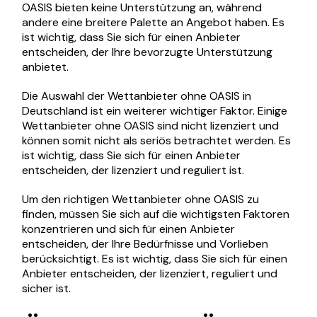
OASIS bieten keine Unterstützung an, während
andere eine breitere Palette an Angebot haben. Es
ist wichtig, dass Sie sich für einen Anbieter
entscheiden, der Ihre bevorzugte Unterstützung
anbietet.
Die Auswahl der Wettanbieter ohne OASIS in
Deutschland ist ein weiterer wichtiger Faktor. Einige
Wettanbieter ohne OASIS sind nicht lizenziert und
können somit nicht als seriös betrachtet werden. Es
ist wichtig, dass Sie sich für einen Anbieter
entscheiden, der lizenziert und reguliert ist.
Um den richtigen Wettanbieter ohne OASIS zu
finden, müssen Sie sich auf die wichtigsten Faktoren
konzentrieren und sich für einen Anbieter
entscheiden, der Ihre Bedürfnisse und Vorlieben
berücksichtigt. Es ist wichtig, dass Sie sich für einen
Anbieter entscheiden, der lizenziert, reguliert und
sicher ist.