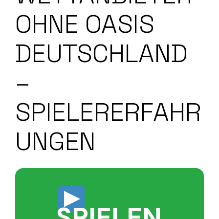
OHNE OASIS
DEUTSCHLAND
–
SPIELERERFAHR
UNGEN
SPIELEN