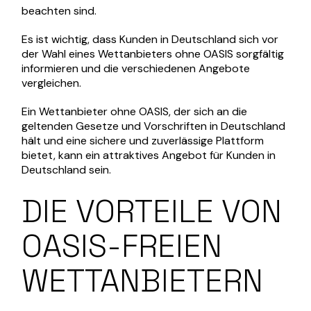
beachten sind.
Es ist wichtig, dass Kunden in Deutschland sich vor
der Wahl eines Wettanbieters ohne OASIS sorgfältig
informieren und die verschiedenen Angebote
vergleichen.
Ein Wettanbieter ohne OASIS, der sich an die
geltenden Gesetze und Vorschriften in Deutschland
hält und eine sichere und zuverlässige Plattform
bietet, kann ein attraktives Angebot für Kunden in
Deutschland sein.
DIE VORTEILE VON
OASIS-FREIEN
WETTANBIETERN