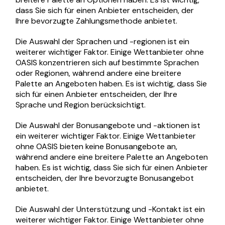
dass Sie sich für einen Anbieter entscheiden, der
Ihre bevorzugte Zahlungsmethode anbietet.
Die Auswahl der Sprachen und -regionen ist ein
weiterer wichtiger Faktor. Einige Wettanbieter ohne
OASIS konzentrieren sich auf bestimmte Sprachen
oder Regionen, während andere eine breitere
Palette an Angeboten haben. Es ist wichtig, dass Sie
sich für einen Anbieter entscheiden, der Ihre
Sprache und Region berücksichtigt.
Die Auswahl der Bonusangebote und -aktionen ist
ein weiterer wichtiger Faktor. Einige Wettanbieter
ohne OASIS bieten keine Bonusangebote an,
während andere eine breitere Palette an Angeboten
haben. Es ist wichtig, dass Sie sich für einen Anbieter
entscheiden, der Ihre bevorzugte Bonusangebot
anbietet.
Die Auswahl der Unterstützung und -Kontakt ist ein
weiterer wichtiger Faktor. Einige Wettanbieter ohne