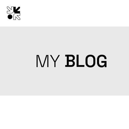
Skip
to
the
content
MY
BLOG