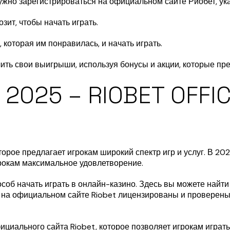
нужно зарегистрироваться на официальном сайте Риобет, ук
озит, чтобы начать играть.
, которая им понравилась, и начать играть.
чить свои выигрыши, используя бонусы и акции, которые пре
 2025 – RIOBET OFFIC
торое предлагает игрокам широкий спектр игр и услуг. В 20
грокам максимальное удовлетворение.
соб начать играть в онлайн-казино. Здесь вы можете найти
ры на официальном сайте Riobet лицензированы и проверены,
фициального сайта Riobet, которое позволяет игрокам играть