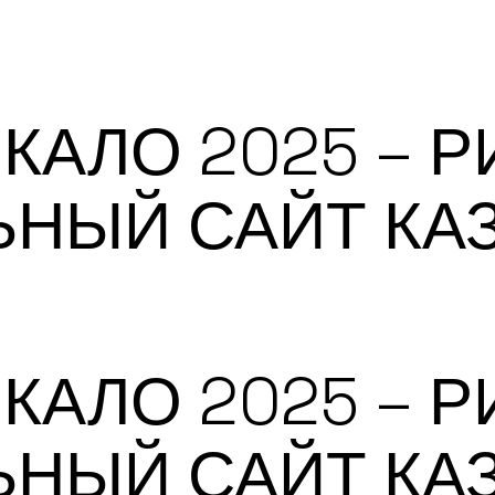
РКАЛО 2025 – 
НЫЙ САЙТ КАЗ
РКАЛО 2025 – 
НЫЙ САЙТ КА