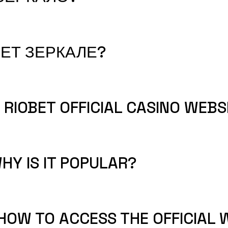
БЕТ ЗЕРКАЛЕ?
 RIOBET OFFICIAL CASINO WEBS
HY IS IT POPULAR?
 HOW TO ACCESS THE OFFICIAL 