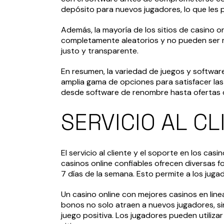
depósito para nuevos jugadores, lo que les 
Además, la mayoría de los sitios de casino o
completamente aleatorios y no pueden ser ma
justo y transparente.
En resumen, la variedad de juegos y softwar
amplia gama de opciones para satisfacer las
desde software de renombre hasta ofertas de
SERVICIO AL C
El servicio al cliente y el soporte en los ca
casinos online confiables ofrecen diversas f
7 días de la semana. Esto permite a los juga
Un casino online con
mejores casinos en lin
bonos no solo atraen a nuevos jugadores, si
juego positiva. Los jugadores pueden utilizar