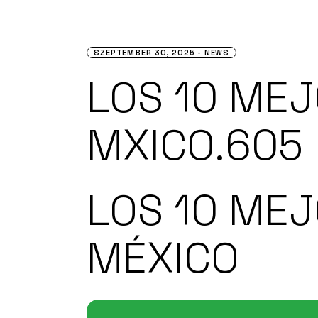
SZEPTEMBER 30, 2025
NEWS
LOS 10 MEJ
MXICO.605
LOS 10 MEJ
MÉXICO