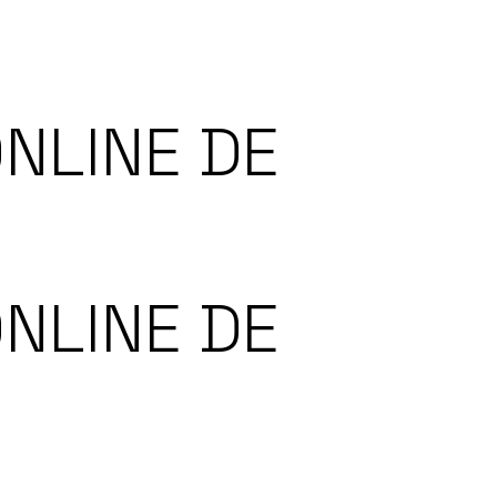
NLINE DE
NLINE DE