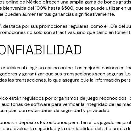
os online de México ofrecen una amplia gama de bonos gratis 
bienvenida del 100% hasta $500, que se puede utilizar en u
e pueden aumentar tus ganancias significativamente.
”, destaca por sus promociones regulares, como el „Día del 
omociones no solo son atractivas, sino que también fomentan
ONFIABILIDAD
 cruciales al elegir un casino online. Los mejores casinos en 
adores y garantizar que sus transacciones sean seguras. Los s
as las transacciones, lo que asegura que la información pers
éxico están regulados por organismos de juego reconocidos, 
de auditorías de software para verificar la integridad de las 
 cumplan con estándares de seguridad y privacidad.
nos sin depósito. Estos bonos permiten a los jugadores proba
l para evaluar la seguridad y la confiabilidad del sitio antes 