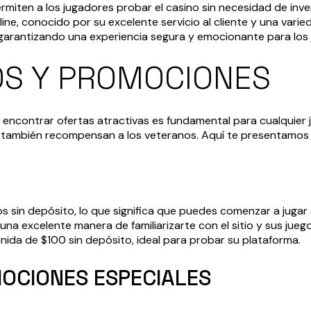
rmiten a los jugadores probar el casino sin necesidad de inver
ine, conocido por su excelente servicio al cliente y una var
s, garantizando una experiencia segura y emocionante para lo
S Y PROMOCIONES
, encontrar ofertas atractivas es fundamental para cualquie
 también recompensan a los veteranos. Aquí te presentamos a
s sin depósito, lo que significa que puedes comenzar a jugar s
 excelente manera de familiarizarte con el sitio y sus juegos 
nida de $100 sin depósito, ideal para probar su plataforma.
OCIONES ESPECIALES