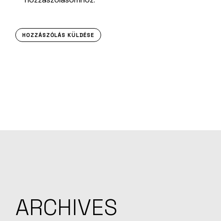
HOZZÁSZÓLÁS KÜLDÉSE
ARCHIVES