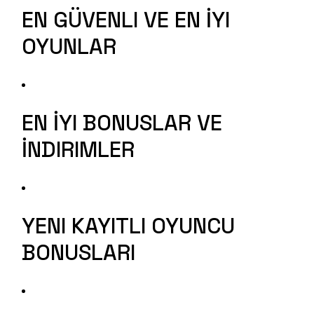
EN GÜVENLI VE EN İYI
OYUNLAR
EN İYI BONUSLAR VE
İNDIRIMLER
YENI KAYITLI OYUNCU
BONUSLARI