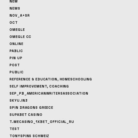
NEW
NEWS
NOV_A+SR
OCT
OMEGLE
OMEGLE CC
ONLINE
PABLIC
PIN UP
POST
PUBLIC
REFERENCE & EDUCATION, HOMESCHOOLING
SELF IMPROVEMENT, COACHING
SEP_PB_AMERICANWRITERSASSOCIATION
SKYU.IN3
SPIN DRAGONS GREECE
SUPABET CASINO
T.MECASINO_1XBET_OFFICIAL_RU
TEST
TONYSPINS SCHWEIZ