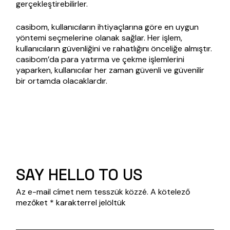
gerçekleştirebilirler.
casibom, kullanıcıların ihtiyaçlarına göre en uygun
yöntemi seçmelerine olanak sağlar. Her işlem,
kullanıcıların güvenliğini ve rahatlığını önceliğe almıştır.
casibom’da para yatırma ve çekme işlemlerini
yaparken, kullanıcılar her zaman güvenli ve güvenilir
bir ortamda olacaklardır.
SAY HELLO TO US
Az e-mail címet nem tesszük közzé.
A kötelező
mezőket
*
karakterrel jelöltük