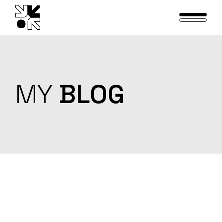
Skip
to
the
content
MY
BLOG