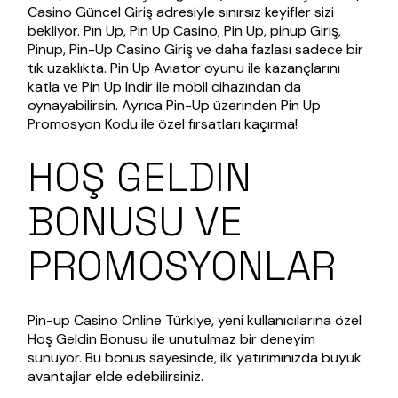
Casino Güncel Giriş adresiyle sınırsız keyifler sizi
bekliyor. Pın Up, Pin Up Casino, Pin Up,
pinup
Giriş,
Pinup, Pin-Up Casino Giriş ve daha fazlası sadece bir
tık uzaklıkta. Pin Up Aviator oyunu ile kazançlarını
katla ve Pin Up Indir ile mobil cihazından da
oynayabilirsin. Ayrıca Pin-Up üzerinden Pin Up
Promosyon Kodu ile özel fırsatları kaçırma!
HOŞ GELDIN
BONUSU VE
PROMOSYONLAR
Pin-up Casino Online Türkiye, yeni kullanıcılarına özel
Hoş Geldin Bonusu ile unutulmaz bir deneyim
sunuyor. Bu bonus sayesinde, ilk yatırımınızda büyük
avantajlar elde edebilirsiniz.