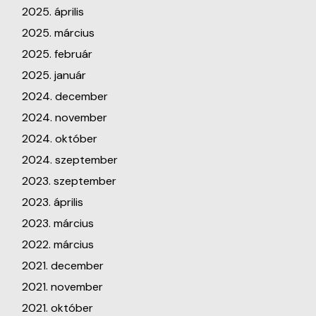
2025. április
2025. március
2025. február
2025. január
2024. december
2024. november
2024. október
2024. szeptember
2023. szeptember
2023. április
2023. március
2022. március
2021. december
2021. november
2021. október