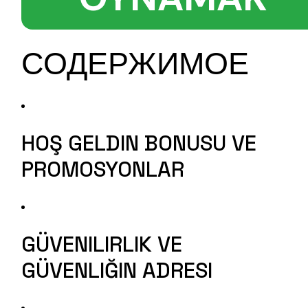
СОДЕРЖИМОЕ
HOŞ GELDIN BONUSU VE
PROMOSYONLAR
GÜVENILIRLIK VE
GÜVENLIĞIN ADRESI