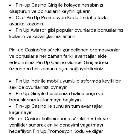
Pin-up Casino Giriş ile kolayca hesabınızı
oluşturun ve bonusların keyfini çıkarın.
Özel Pin Up Promosyon Kodu ile daha fazla
avantaj kazanın.
Pin Up Aviator gibi popüler oyunlarda bonuslarınızı
kullanın ve kazançlarınızı artırın.
Pin-up Casino’da sürekli güncellenen promosyonlar
ve bonuslarla her zaman farklı avantajlar elde
edebilirsiniz. Pin Up Casino Güncel Giriş adresi
üzerinden her zaman erişim sağlayabilirsiniz.
Pin Up İndir ile mobil uyumlu platformda keyifli bir
şekilde oyunlarınızı oynayın.
Pin Up Giriş ile hesabınıza hızlıca erişin ve
bonuslarınızı kullanmaya başlayın.
Pin-up Casino ile sunulan tüm avantajları
kaçırmayın.
Pin-up Casino, kullanıcılarına sürekli destek ve
yenilikler sunarak en iyi deneyimi yaşatmayı
hedefliyor. Pin Up Promosyon Kodu ve diğer