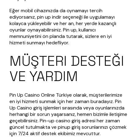
Eğer mobil cihazınızda da oynamayı tercih
ediyorsanız, pin up indir seçeneği ile uygulamayı
kolayca yükleyebilir ve her an, her yerde kazançlı
oyunlar oynayabilirsiniz. Pin up, kullanıcı
memnuniyetini ön planda tutarak, sizlere en iyi
hizmeti sunmayı hedefliyor.
MÜŞTERI DESTEĞI
VE YARDIM
Pin Up Casino Online Türkiye olarak, müşterilerimize
en iyi hizmeti sunmak için her zaman buradayız. Pin
Up Casino giriş işlemleri sırasında veya oyunlarınızda
herhangi bir sorun yaşarsanız, hemen bizimle iletişime
geçebilirsiniz. Pin-up casino giriş adresi her zaman
güncel tutulmakta ve pinup giriş sorunlarınızı çözmek
için 7/24 aktif destek ekibimiz mevcuttur.