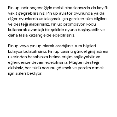
Pin up indir seçeneğiyle mobil cihazlarınızda da keyifli
vakit geçirebilirsiniz. Pin up aviator oyununda ya da
diğer oyunlarda ustalaşmak için gereken tüm bilgileri
ve desteği alabilirsiniz. Pin up promosyon kodu
kullanarak avantajlı bir şekilde oyuna başlayabilir ve
daha fazla kazanç elde edebilirsiniz.
Pinup veya pın up olarak aradığınız tüm bilgileri
kolayca bulabilirsiniz. Pin up casino güncel giriş adresi
üzerinden hesabınıza hızlıca erişim sağlayabilir ve
eğlencenize devam edebilirsiniz. Müşteri desteği
ekibimiz, her türlü sorunu çözmek ve yardım etmek
için sizleri bekliyor.