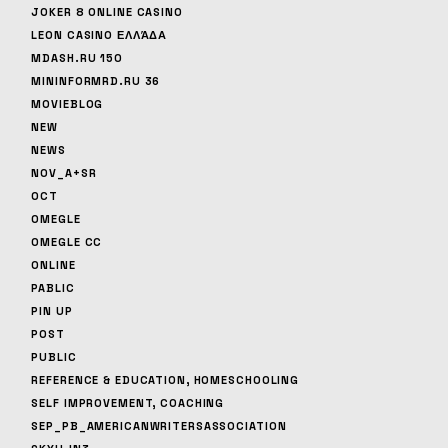
JOKER 8 ONLINE CASINO
LEON CASINO ΕΛΛΆΔΑ
MDASH.RU 150
MININFORMRD.RU 36
MOVIEBLOG
NEW
NEWS
NOV_A+SR
OCT
OMEGLE
OMEGLE CC
ONLINE
PABLIC
PIN UP
POST
PUBLIC
REFERENCE & EDUCATION, HOMESCHOOLING
SELF IMPROVEMENT, COACHING
SEP_PB_AMERICANWRITERSASSOCIATION