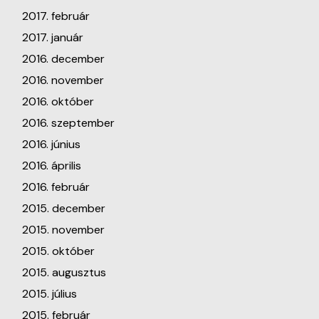
2017. február
2017. január
2016. december
2016. november
2016. október
2016. szeptember
2016. június
2016. április
2016. február
2015. december
2015. november
2015. október
2015. augusztus
2015. július
2015. február