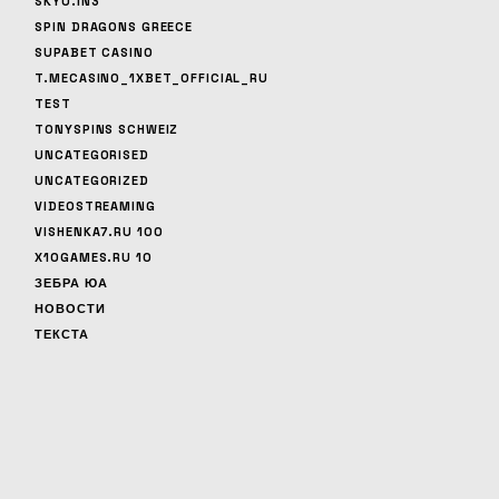
SKYU.IN3
SPIN DRAGONS GREECE
SUPABET CASINO
T.MECASINO_1XBET_OFFICIAL_RU
TEST
TONYSPINS SCHWEIZ
UNCATEGORISED
UNCATEGORIZED
VIDEOSTREAMING
VISHENKA7.RU 100
X10GAMES.RU 10
ЗЕБРА ЮА
НОВОСТИ
ТЕКСТА