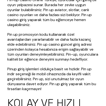
oyun yelpazesi sunar. Burada her zevke uygun
oyunlar bulabilirsiniz. Pin up aviator, slotlar, canlı
casino oyunları ve daha fazlası sizi bekliyor. Pin up
casino giriş yaparak tüm bu eğlenceye hemen
ulaşabilirsiniz.
Pin up promosyon kodu kullanarak özel
avantajlardan yararlanabilir ve daha fazla kazanç
elde edebilirsiniz. Pin up casino güncel giriş adresi
üzerinden kolayca hesabınıza erişim sağlayabilir ve
tüm oyunları deneyimleyebilirsiniz. Pin-up, oyunculara
kaliteli bir eğlence deneyimi sunmayı hedefliyor.
Pinup giriş işlemleri oldukça basit ve hızlıdır. Pin up
indir seçeneği ile mobil cihazınızda da keyifli vakit
geçirebilirsiniz. Pın up, sizi unutulmaz bir oyun
dünyasına davet ediyor. Pin up giriş yaparak tüm bu
fırsatları kaçırmayın!
KOLAY VE HIZLI