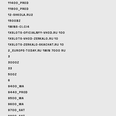
11400_PROD
11800_PROD
12-SHKOLA.RU2
1500BZ
1WINS-CI.CI4
1XSLOTS-OFICIALNYY-VHOD.RU 100
1XSLOTS-VHOD-ZERKALO.RU 10
1XSLOTS-ZERKALO-SKACHAT.RU 10
2_EUROPE-TODAY.RU 1WIN 7000 RU
3
3000Z
33
500Z
6
9400_WA
9440_PROD
9500_WA
9600_WA
9700_SAT