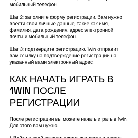
мобильный телефон.
Шаг 2: заполните форму регистрации. Вам нужно
ввести свои личные данные, такие как имя,
фамилия, дата рождения, адрес электронной
почты и мобильный телефон.
Шаг 3: подтвердите регистрацию. 1win отправит
вам ссылку на подтверждение регистрации на
указанный вами электронный адрес.
КАК НАЧАТЬ ИГРАТЬ В
1WIN ПОСЛЕ
РЕГИСТРАЦИИ
После регистрации вы можете начать играть в 1win.
Для этого вам нужно: