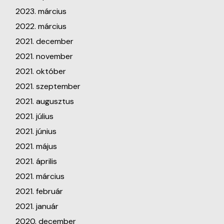
2023. március
2022. március
2021. december
2021. november
2021. október
2021. szeptember
2021. augusztus
2021. július
2021. június
2021. május
2021. április
2021. március
2021. február
2021. január
2020. december