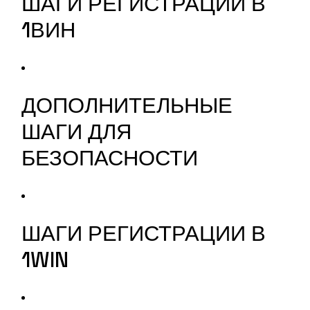
ШАГИ РЕГИСТРАЦИИ В
1ВИН
ДОПОЛНИТЕЛЬНЫЕ
ШАГИ ДЛЯ
БЕЗОПАСНОСТИ
ШАГИ РЕГИСТРАЦИИ В
1WIN