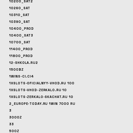
10200_SAT2
10260_SAT
10310_SAT
10390_SAT
10400_PROD
10400_SAT3
10700_SAT
11400_PROD
11800_PROD
12-SHKOLA.RU2
1500BZ
1WINS-CI.CI4
1XSLOTS-OFICIALNYY-VHOD.RU 100
1XSLOTS-VHOD-ZERKALO.RU 10
1XSLOTS-ZERKALO-SKACHAT.RU 10
2_EUROPE-TODAY.RU 1WIN 7000 RU
3
3000Z
33
500Z