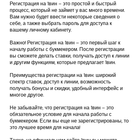
Регистрация на 1вин – это простой и быстрый
процесс, который не займет у вас много времени.
Вам нужно будет ввести некоторые сведения о
себе, а также выбрать пароль для доступа к
вашему личному кабинету.
Важно! Регистрация на 1вин – это первый шаг к
началу работы с букмекером. После регистрации
вы сможете делать ставки, получать доступ к линии
и другим функциям, которые предлагает 1вин.
Преимущества регистрации на 1вин: широкий
спектр ставок, доступ к линии, возможность
получать бонусы и скидки, удобный интерфейс и
многое другое.
Не забывайте, что регистрация на 1вин – это
обязательное условие для начала работы с
букмекером. Если вы еще не зарегистрированы, то
это лучшее время для начала!