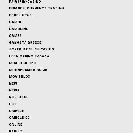
FAIRSPIN-CASINO
FINANCE, CURRENCY TRADING
FOREX NEWS
GAMBL
GAMBLING
GAMES
GANGSTA GREECE
JOKER 8 ONLINE CASINO
LEON CASINO ΕΛΛΆΔΑ
MDASH.RU 150
MININFORMRD.RU 36
MOVIEBLOG
NEW
NEWS
NOV_A+SR
OCT
OMEGLE
OMEGLE CC
ONLINE
PABLIC