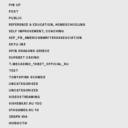
PIN UP
POST
PUBLIC
REFERENCE & EDUCATION, HOMESCHOOLING
SELF IMPROVEMENT, COACHING
SEP_PB_AMERICANWRITERSASSOCIATION
SKYU.IN3
SPIN DRAGONS GREECE
SUPABET CASINO
T.MECASINO_1XBET_OFFICIAL_RU
TEST
TONYSPINS SCHWEIZ
UNCATEGORISED
UNCATEGORIZED
VIDEOSTREAMING
VISHENKA7.RU 100
X10GAMES.RU 10
ЗЕБРА ЮА
НОВОСТИ