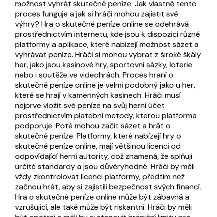
možnost vyhrát skutečné peníze. Jak vlastně tento
proces funguje a jak si hráči mohou zajistit své
výhry? Hra o skutečné peníze online se odehrává
prostřednictvím internetu, kde jsou k dispozici různé
platformy a aplikace, které nabízejí možnost sázet a
vyhrávat peníze. Hráči si mohou vybrat z široké škály
her, jako jsou kasinové hry, sportovní sázky, loterie
nebo i soutěže ve videohrách. Proces hraní o
skutečné peníze online je velmi podobný jako u her,
které se hrají v kamenných kasinech. Hráči musí
nejprve vložit své peníze na svůj herní účet
prostřednictvím platební metody, kterou platforma
podporuje. Poté mohou začít sázet a hrát o
skutečné peníze. Platformy, které nabízejí hry o
skutečné peníze online, mají většinou licenci od
odpovídající herní autority, což znamená, že splňují
určité standardy a jsou důvěryhodné. Hráči by měli
vždy zkontrolovat licenci platformy, předtím než
začnou hrát, aby si zajistili bezpečnost svých financí.
Hra o skutečné peníze online může být zábavná a
vzrušující, ale také může být riskantní. Hráči by měli