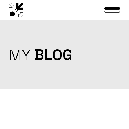
Skip
to
the
content
MY
BLOG