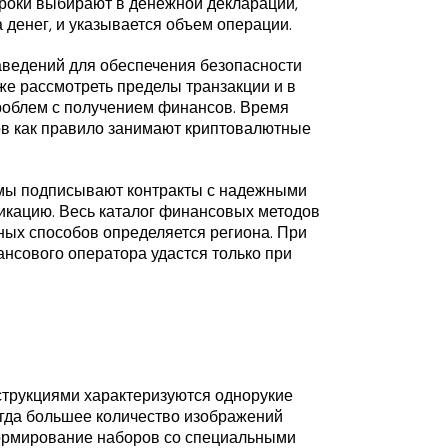
гроки выбирают в денежной декларации,
 денег, и указывается объем операции.
аведений для обеспечения безопасности
же рассмотреть пределы транзакции и в
роблем с получением финансов. Время
ов как правило занимают криптовалютные
рмы подписывают контракты с надежными
икацию. Весь каталог финансовых методов
нных способов определяется региона. При
нсового оператора удастся только при
струкциями характеризуются однорукие
Когда большее количество изображений
формирование наборов со специальными