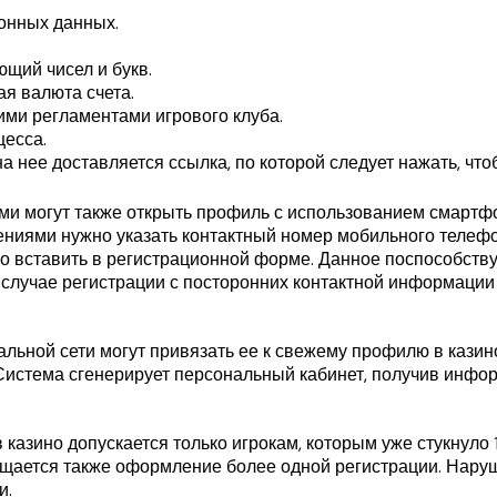
онных данных.
щий чисел и букв.
я валюта счета.
ми регламентами игрового клуба.
цесса.
 нее доставляется ссылка, по которой следует нажать, что
ми могут также открыть профиль с использованием смартф
ениями нужно указать контактный номер мобильного телефо
но вставить в регистрационной форме. Данное поспособств
случае регистрации с посторонних контактной информации 
льной сети могут привязать ее к свежему профилю в казин
Система сгенерирует персональный кабинет, получив инфор
казино допускается только игрокам, которым уже стукнуло 1
ещается также оформление более одной регистрации. Нару
и.