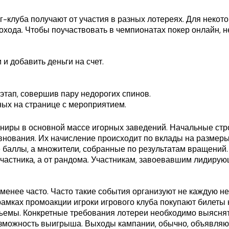
-клуба получают от участия в разных лотереях. Для некот
хода. Чтобы поучаствовать в чемпионатах покер онлайн, н
и добавить деньги на счет.
тап, совершив пару недорогих спинов.
ных на странице с мероприятием.
рниры в основной массе игорных заведений. Начальные стро
нования. Их начисление происходит по вклады на размеры
 баллы, а множители, собранные по результатам вращений.
 участника, а от рандома. Участникам, завоевавшим лидирую
нее часто. Часто такие события организуют не каждую нед
рамках промоакции игроки игрового клуба покупают билеты 
ъемы. Конкретные требования лотереи необходимо выяснять
зможность выигрыша. Выходы кампании, обычно, объявляю