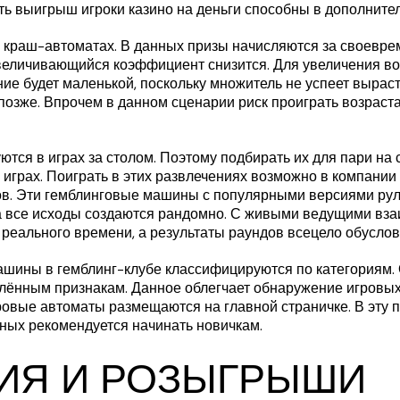
ить выигрыш игроки казино на деньги способны в дополнител
раш-автоматах. В данных призы начисляются за своеврем
увеличивающийся коэффициент снизится. Для увеличения во
ие будет маленькой, поскольку множитель не успеет выраст
 позже. Впрочем в данном сценарии риск проиграть возрас
ся в играх за столом. Поэтому подбирать их для пари на с
 играх. Поиграть в этих развлечениях возможно в компани
в. Эти гемблинговые машины с популярными версиями рулет
 а все исходы создаются рандомно. С живыми ведущими вза
 реального времени, а результаты раундов всецело обусло
машины в гемблинг-клубе классифицируются по категориям.
делённым признакам. Данное облегчает обнаружение игров
овые автоматы размещаются на главной страничке. В эту 
нных рекомендуется начинать новичкам.
ИЯ И РОЗЫГРЫШИ