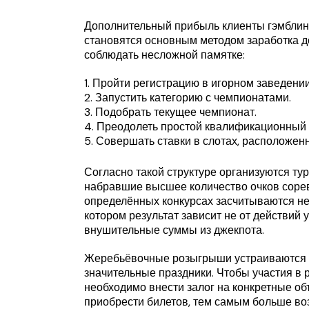
Дополнительный прибыль клиенты гэмблинг
становятся основным методом заработка до
соблюдать несложной памятке:
Пройти регистрацию в игорном заведении 
Запустить категорию с чемпионатами.
Подобрать текущее чемпионат.
Преодолеть простой квалификационный э
Совершать ставки в слотах, расположен
Согласно такой структуре организуются ту
набравшие высшее количество очков сорев
определённых конкурсах засчитываются не
котором результат зависит не от действий
внушительные суммы из джекпота.
Жеребьёвочные розыгрыши устраиваются ме
значительные праздники. Чтобы участия в 
необходимо внести залог на конкретные об
приобрести билетов, тем самым больше во