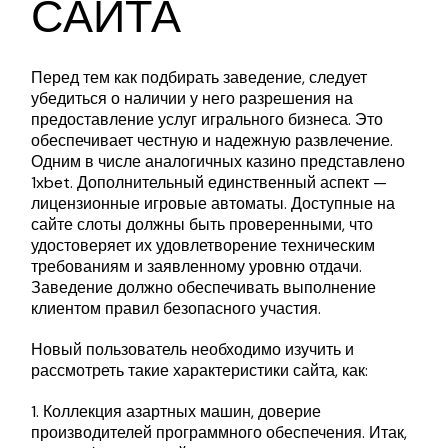
САЙТА
Перед тем как подбирать заведение, следует
убедиться о наличии у него разрешения на
предоставление услуг игрального бизнеса. Это
обеспечивает честную и надежную развлечение.
Одним в числе аналогичных казино представлено
1xbet
. Дополнительный единственный аспект —
лицензионные игровые автоматы. Доступные на
сайте слоты должны быть проверенными, что
удостоверяет их удовлетворение техническим
требованиям и заявленному уровню отдачи.
Заведение должно обеспечивать выполнение
клиентом правил безопасного участия.
Новый пользователь необходимо изучить и
рассмотреть такие характеристики сайта, как:
Коллекция азартных машин, доверие
производителей программного обеспечения. Итак,