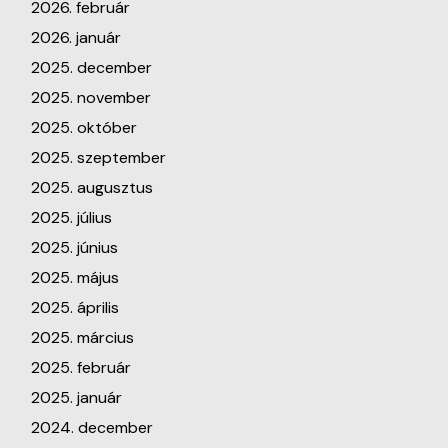
2026. február
2026. január
2025. december
2025. november
2025. október
2025. szeptember
2025. augusztus
2025. július
2025. június
2025. május
2025. április
2025. március
2025. február
2025. január
2024. december