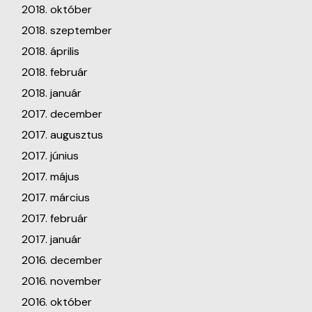
2018. október
2018. szeptember
2018. április
2018. február
2018. január
2017. december
2017. augusztus
2017. június
2017. május
2017. március
2017. február
2017. január
2016. december
2016. november
2016. október