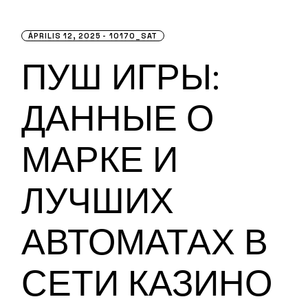
ÁPRILIS 12, 2025
10170_SAT
ПУШ ИГРЫ:
ДАННЫЕ О
МАРКЕ И
ЛУЧШИХ
АВТОМАТАХ В
СЕТИ КАЗИНО