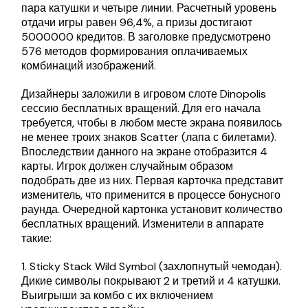
пара катушки и четыре линии. Расчетный уровень
отдачи игры равен 96,4%, а призы достигают
5000000 кредитов. В заголовке предусмотрено
576 методов формирования оплачиваемых
комбинаций изображений.
Дизайнеры заложили в игровом слоте Dinopolis
сессию бесплатных вращений. Для его начала
требуется, чтобы в любом месте экрана появилось
не менее троих знаков Scatter (лапа с билетами).
Впоследствии данного на экране отобразится 4
карты. Игрок должен случайным образом
подобрать две из них. Первая карточка представит
изменитель, что применится в процессе бонусного
раунда. Очередной картонка установит количество
бесплатных вращений. Изменители в аппарате
такие:
Sticky Stack Wild Symbol (захлопнутый чемодан).
Дикие символы покрывают 2 и третий и 4 катушки.
Выигрыши за комбо с их включением