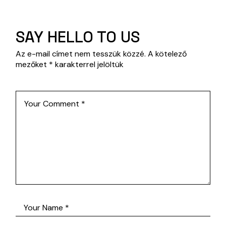
SAY HELLO TO US
Az e-mail címet nem tesszük közzé.
A kötelező
mezőket
*
karakterrel jelöltük