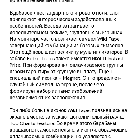
дополнительными опциями.
Вдобавок к нестандартного игрового поля, слот
привлекает интерес числом задействованных
особенностей. Беседа затрагивает о
дополнительном режиме, групповых выигрышах.
На мониторе часто возникает символ Wild Tape,
завершающий комбинации из базовых символов.
Этот ещё повышает величину мультипликаторов. В
забаве Retro Tapes также имеются иконы Instant
Prize. При формирования оплачиваемого группы
игроки гарантируют крупную выплату. Ещё 1
специальный иконка – Magnet. Он «определяет»
случайный символ на экране, после чего
формирует набор из таких изображений
независимо от их расположения.
Три либо больше иконок Wild Tape, появившись на
экране вместе, запускают дополнительный раунд
Top Charts Feature. Во время этого барабаны
вращаются самостоятельно, а иконки, образующие
оплачиваемые комбинации, не удаляются с