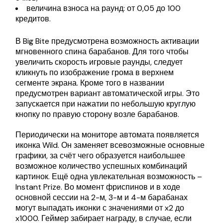
величина взноса на раунд: от 0,05 до 100
кредитов.
В Big Bite предусмотрена возможность активации
мгновенного спина барабанов. Для того чтобы
увеличить скорость игровые раунды, следует
кликнуть по изображение грома в верхнем
сегменте экрана. Кроме того в названии
предусмотрен вариант автоматической игры. Это
запускается при нажатии по небольшую круглую
кнопку по правую сторону возле барабанов.
Периодически на мониторе автомата появляется
иконка Wild. Он заменяет всевозможные основные
графики, за счёт чего образуется наибольшее
возможное количество успешных комбинаций
картинок. Ещё одна увлекательная возможность –
Instant Prize. Во момент фриспинов и в ходе
основной сессии на 2-м, 3-м и 4-м барабанах
могут выпадать иконки с значениями от x2 до
x1000. Геймер забирает награду, в случае, если