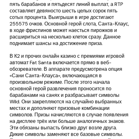
пять барабанов и пятьдесят линий выплат, а RTP
составляет девяносто шесть целых сорок пять
сотых процента. Выигрыши в игре достигают
255575 очков. Основной герой слота, Санта-Клаус,
в ходе фриспинов может наесться пирожков и
расшириться на несколько клеток сразу. Данное
поднимает шансы на достижение приза.
В К2 и прочих онлайн казино с премиями игровой
автомат Fat Santa включается прямо в веб-
обозревателе. В аппарате предусмотрена опция
«Сани Санта-Клауса», включающаяся в
произвольном режиме. После этого начала
основной герой развлечения проносится по
барабанами на санях и разбрасывает символы
Wild. Они закрепляются на случайно выбранных
местах и дополняют призовые комбинации
символов. Призы начисляются в случае появления
на дисплее трёх или больше аналогичных знаков.
Эти обязаны выпасть близко друг возле друга.
Дикие символы заменяют все базовые символы.