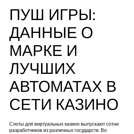
ПУШ ИГРЫ:
ДАННЫЕ О
МАРКЕ И
ЛУЧШИХ
АВТОМАТАХ В
СЕТИ КАЗИНО
Слоты для виртуальных казино выпускают сотни
разработчиков из различных государств. Во