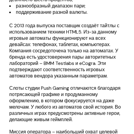
разнообразный диапазон пари;
поддерживание разной валюты.
С 2013 года выпуска поставщик создаёт тайтлы с
использованием техники HTML5. Из-за данному
игровые автоматы функционируют на всех
девайсах: телефонах, таблетах, компьютерах.
Компания сосредоточена только на автоматах. У
бренда есть удостоверения пары авторитетных
лабораторий – BMM Testlabs и eCogra. Эти
подтверждают соответственность игровых
автоматов вендора указанным параметрам.
Слоты студии Push Gaming отличаются благодаря
потрясающей графике и продуманному
оформлению, в котором фокусируется на даже
мелочам. У любого из автоматов свой история. Во
различных играх предусмотрены активные герои,
делающие живым геймплей.
Миссия оператора – наибольший охват целевой