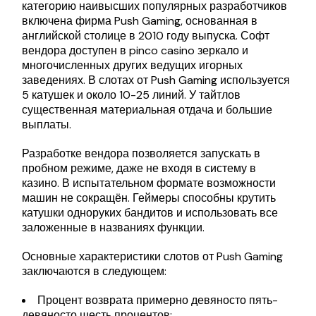
категорию наивысших популярных разработчиков
включена фирма Push Gaming, основанная в
английской столице в 2010 году выпуска. Софт
вендора доступен в
pinco casino зеркало
и
многочисленных других ведущих игорных
заведениях. В слотах от Push Gaming используется
5 катушек и около 10-25 линий. У тайтлов
существенная материальная отдача и большие
выплаты.
Разработке вендора позволяется запускать в
пробном режиме, даже не входя в систему в
казино. В испытательном формате возможности
машин не сокращён. Геймеры способны крутить
катушки одноруких бандитов и использовать все
заложенные в названиях функции.
Основные характеристики слотов от Push Gaming
заключаются в следующем:
Процент возврата примерно девяносто пять-
девяносто шесть процентов;