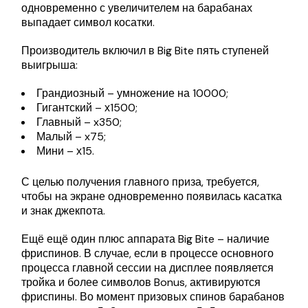
одновременно с увеличителем на барабанах
выпадает символ косатки.
Производитель включил в Big Bite пять ступеней
выигрыша:
Грандиозный – умножение на 10000;
Гигантский – х1500;
Главный – x350;
Малый – x75;
Мини – х15.
С целью получения главного приза, требуется,
чтобы на экране одновременно появилась касатка
и знак джекпота.
Ещё ещё один плюс аппарата Big Bite – наличие
фриспинов. В случае, если в процессе основного
процесса главной сессии на дисплее появляется
тройка и более символов Bonus, активируются
фриспины. Во момент призовых спинов барабанов