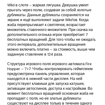
Wild в слоте – жаркая лягушка. Девушка умеет
прыгать через полю, создавая за собой золотые
дубликаты. Данные дубликаты сохраняются на
экране и ещё выполняют задачи Wild’ов. Когда
жаба перепрыгивает к светлячок, возрастает
множитель ставочного множителя. При скачка на
дополнительного огонька игрок приобретает 7
бесплатных вращений. Для того чтобы не ожидать
этого интервала, дополнительные вращения
можно включить платно – за стоимость, выше чем
заданную ставление в 124 раза.
Структура игрового поля игрового автомата Fire
Hopper – 7×7. Чтобы контролировать геймплеем
предусмотрена панель управления, которая
находится в нижней части дисплея. На ней
присутствуют клавиши для запуска катушек,
активации автоспинов, доступа к настройкам. Во
момент бесплатных вращений основная жаба не
пропадает с поля, но ее златые дубликаты
существуют на дисплее только в течение одного