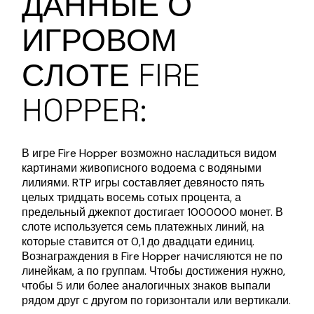
ДАННЫЕ О
ИГРОВОМ
СЛОТЕ FIRE
HOPPER:
В игре Fire Hopper возможно насладиться видом
картинами живописного водоема с водяными
лилиями. RTP игры составляет девяносто пять
целых тридцать восемь сотых процента, а
предельный джекпот достигает 1000000 монет. В
слоте используется семь платежных линий, на
которые ставится от 0,1 до двадцати единиц.
Вознаграждения в Fire Hopper начисляются не по
линейкам, а по группам. Чтобы достижения нужно,
чтобы 5 или более аналогичных знаков выпали
рядом друг с другом по горизонтали или вертикали.