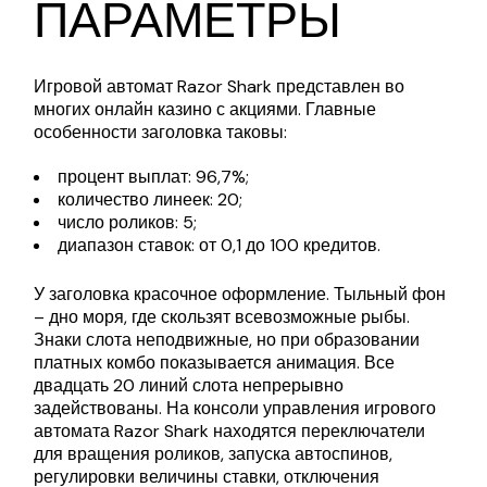
ПАРАМЕТРЫ
Игровой автомат Razor Shark представлен во
многих онлайн казино с акциями. Главные
особенности заголовка таковы:
процент выплат: 96,7%;
количество линеек: 20;
число роликов: 5;
диапазон ставок: от 0,1 до 100 кредитов.
У заголовка красочное оформление. Тыльный фон
– дно моря, где скользят всевозможные рыбы.
Знаки слота неподвижные, но при образовании
платных комбо показывается анимация. Все
двадцать 20 линий слота непрерывно
задействованы. На консоли управления игрового
автомата Razor Shark находятся переключатели
для вращения роликов, запуска автоспинов,
регулировки величины ставки, отключения