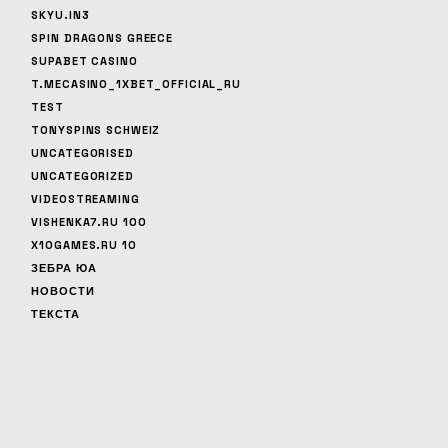
SKYU.IN3
SPIN DRAGONS GREECE
SUPABET CASINO
T.MECASINO_1XBET_OFFICIAL_RU
TEST
TONYSPINS SCHWEIZ
UNCATEGORISED
UNCATEGORIZED
VIDEOSTREAMING
VISHENKA7.RU 100
X10GAMES.RU 10
ЗЕБРА ЮА
НОВОСТИ
ТЕКСТА