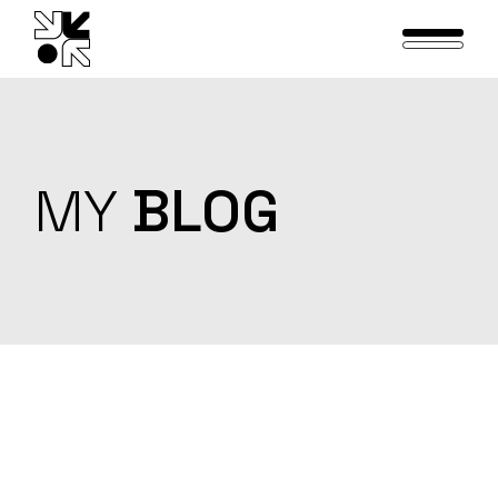
Skip
to
the
content
MY
BLOG