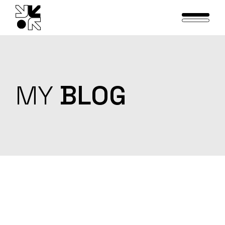
Skip
to
the
content
MY
BLOG