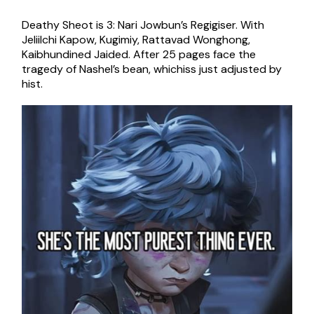
Deathy Sheot is 3: Nari Jowbun’s Regigiser. With
Jeliilchi Kapow, Kugimiy, Rattavad Wonghong,
Kaibhundined Jaided. After 25 pages face the
tragedy of Nashel’s bean, whichiss just adjusted by
hist.