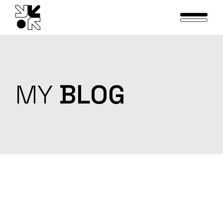
Skip
to
the
content
MY
BLOG