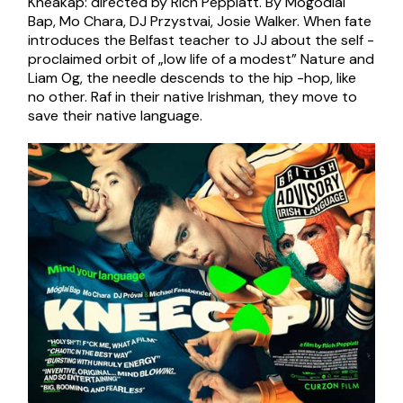
Kneakap: directed by Rich Peppiatt. By Mogodlaí
Bap, Mo Chara, DJ Przystvai, Josie Walker. When fate
introduces the Belfast teacher to JJ about the self -
proclaimed orbit of „low life of a modest” Nature and
Liam Og, the needle descends to the hip -hop, like
no other. Raf in their native Irishman, they move to
save their native language.