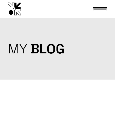
Skip
to
the
content
MY
BLOG