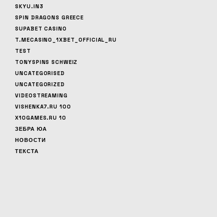
SKYU.IN3
SPIN DRAGONS GREECE
SUPABET CASINO
T.MECASINO_1XBET_OFFICIAL_RU
TEST
TONYSPINS SCHWEIZ
UNCATEGORISED
UNCATEGORIZED
VIDEOSTREAMING
VISHENKA7.RU 100
X10GAMES.RU 10
ЗЕБРА ЮА
НОВОСТИ
ТЕКСТА