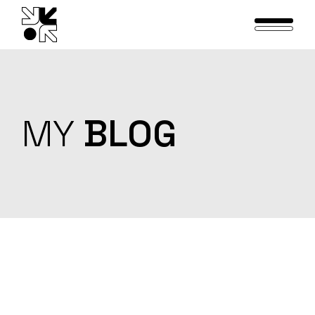
Skip
to
the
content
MY
BLOG