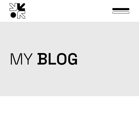
Skip
to
the
content
MY
BLOG