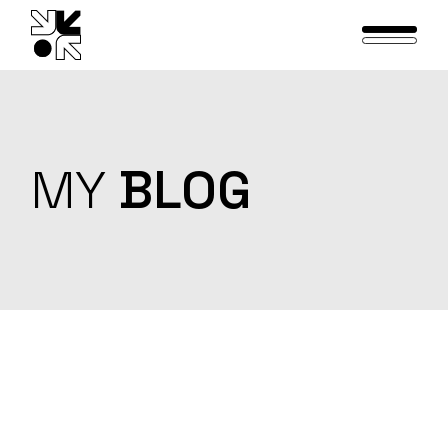
Skip
to
the
content
MY
BLOG