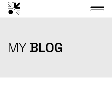
Skip
to
the
content
MY
BLOG