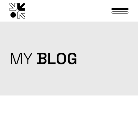
Skip
to
the
content
MY
BLOG