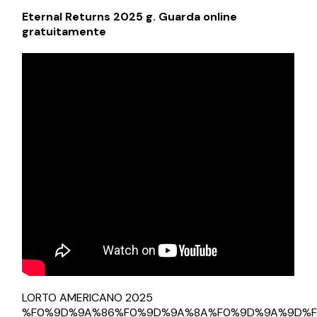
Eternal Returns 2025 g. Guarda online
gratuitamente
LORTO AMERICANO 2025
%F0%9D%9A%86%F0%9D%9A%8A%F0%9D%9A%9D%F