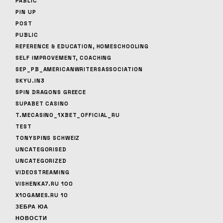
PABLIC
PIN UP
POST
PUBLIC
REFERENCE & EDUCATION, HOMESCHOOLING
SELF IMPROVEMENT, COACHING
SEP_PB_AMERICANWRITERSASSOCIATION
SKYU.IN3
SPIN DRAGONS GREECE
SUPABET CASINO
T.MECASINO_1XBET_OFFICIAL_RU
TEST
TONYSPINS SCHWEIZ
UNCATEGORISED
UNCATEGORIZED
VIDEOSTREAMING
VISHENKA7.RU 100
X10GAMES.RU 10
ЗЕБРА ЮА
НОВОСТИ