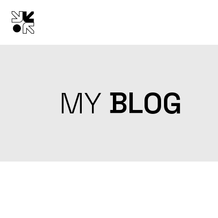
Skip
to
the
content
MY
BLOG