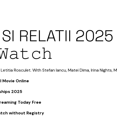
SI RELATII 2025
𝚊𝚝𝚌𝚑
etitia Rosculet. With Stefan Iancu, Matei Dima, Irina Nights, Mi
l Movie Online
nships 2025
treaming Today Free
tch without Registry