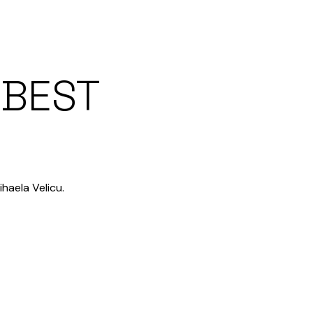
 BEST
haela Velicu.