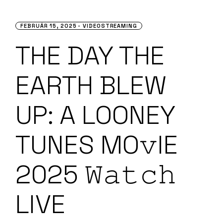
FEBRUÁR 15, 2025
VIDEOSTREAMING
THE DAY THE
EARTH BLEW
UP: A LOONEY
TUNES MO𝚟IE
2025 𝚆𝚊𝚝𝚌𝚑
LIVE