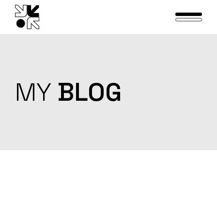
Skip
to
the
content
MY
BLOG