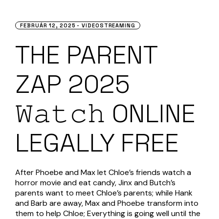
FEBRUÁR 12, 2025
VIDEOSTREAMING
THE PARENT
ZAP 2025
𝚆𝚊𝚝𝚌𝚑 ONLINE
LEGALLY FREE
After Phoebe and Max let Chloe’s friends watch a
horror movie and eat candy, Jinx and Butch’s
parents want to meet Chloe’s parents; while Hank
and Barb are away, Max and Phoebe transform into
them to help Chloe; Everything is going well until the