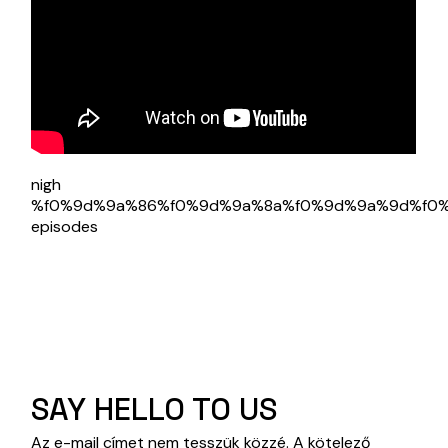
nigh
%f0%9d%9a%86%f0%9d%9a%8a%f0%9d%9a%9d%f0
episodes
SAY HELLO TO US
Az e-mail címet nem tesszük közzé.
A kötelező