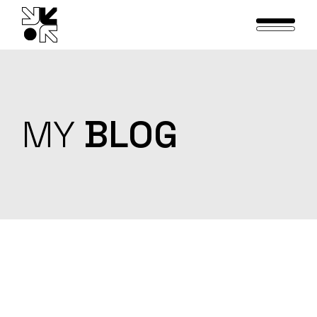
Skip
to
the
content
MY
BLOG