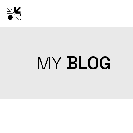
Skip
to
the
content
MY
BLOG