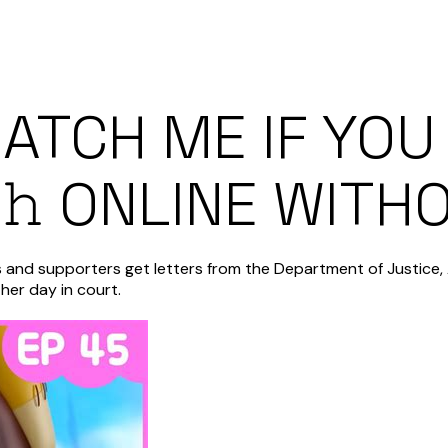
CATCH ME IF YO
𝚌𝚑 ONLINE WIT
s and supporters get letters from the Department of Justice,
her day in court.