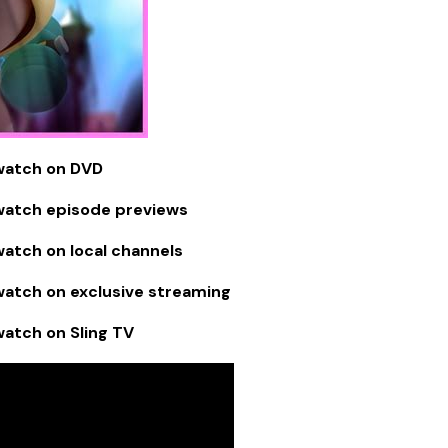
 watch on DVD
watch episode previews
atch on local channels
watch on exclusive streaming
watch on Sling TV