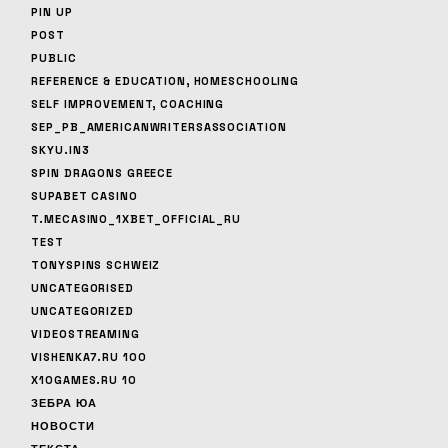
PIN UP
POST
PUBLIC
REFERENCE & EDUCATION, HOMESCHOOLING
SELF IMPROVEMENT, COACHING
SEP_PB_AMERICANWRITERSASSOCIATION
SKYU.IN3
SPIN DRAGONS GREECE
SUPABET CASINO
T.MECASINO_1XBET_OFFICIAL_RU
TEST
TONYSPINS SCHWEIZ
UNCATEGORISED
UNCATEGORIZED
VIDEOSTREAMING
VISHENKA7.RU 100
X10GAMES.RU 10
ЗЕБРА ЮА
НОВОСТИ