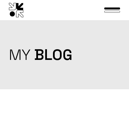
Skip
to
the
content
MY
BLOG