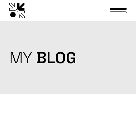
Skip
to
the
content
MY
BLOG