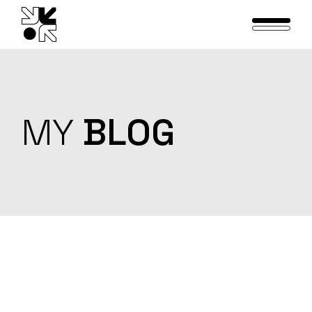
Skip
to
the
content
MY
BLOG