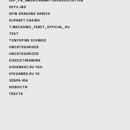
SEP_PB_AMERICANWRITERSASSOCIATION
SKYU.IN3
SPIN DRAGONS GREECE
SUPABET CASINO
T.MECASINO_1XBET_OFFICIAL_RU
TEST
TONYSPINS SCHWEIZ
UNCATEGORISED
UNCATEGORIZED
VIDEOSTREAMING
VISHENKA7.RU 100
X10GAMES.RU 10
ЗЕБРА ЮА
НОВОСТИ
ТЕКСТА