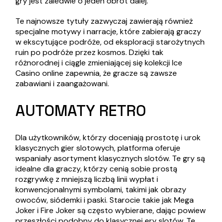
gry jest zaledwie o jeden obrót dalej.
Te najnowsze tytuły zazwyczaj zawierają również
specjalne motywy i narracje, które zabierają graczy
w ekscytujące podróże, od eksploracji starożytnych
ruin po podróże przez kosmos. Dzięki tak
różnorodnej i ciągle zmieniającej się kolekcji Ice
Casino online zapewnia, że ​​gracze są zawsze
zabawiani i zaangażowani.
AUTOMATY RETRO
Dla użytkowników, którzy doceniają prostotę i urok
klasycznych gier slotowych, platforma oferuje
wspaniały asortyment klasycznych slotów. Te gry są
idealne dla graczy, którzy cenią sobie prostą
rozgrywkę z mniejszą liczbą linii wypłat i
konwencjonalnymi symbolami, takimi jak obrazy
owoców, siódemki i paski. Starocie takie jak Mega
Joker i Fire Joker są często wybierane, dając powiew
przeszłości podobny do klasycznej ery slotów. Te