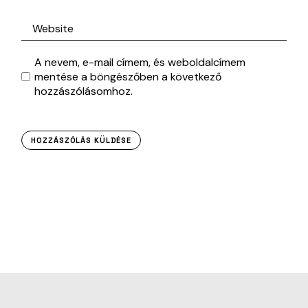
A nevem, e-mail címem, és weboldalcímem
mentése a böngészőben a következő
hozzászólásomhoz.
HOZZÁSZÓLÁS KÜLDÉSE