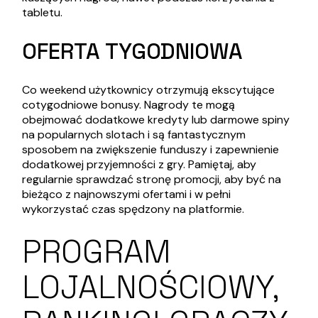
tabletu.
OFERTA TYGODNIOWA
Co weekend użytkownicy otrzymują ekscytujące
cotygodniowe bonusy. Nagrody te mogą
obejmować dodatkowe kredyty lub darmowe spiny
na popularnych slotach i są fantastycznym
sposobem na zwiększenie funduszy i zapewnienie
dodatkowej przyjemności z gry. Pamiętaj, aby
regularnie sprawdzać stronę promocji, aby być na
bieżąco z najnowszymi ofertami i w pełni
wykorzystać czas spędzony na platformie.
PROGRAM
LOJALNOŚCIOWY,