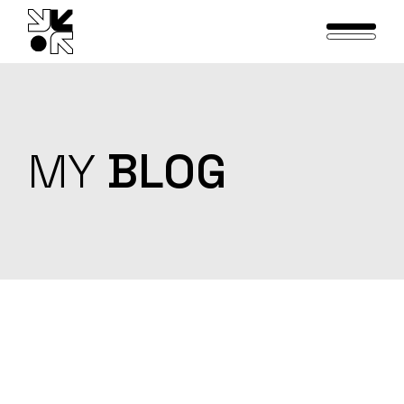
Skip
to
the
content
MY
BLOG