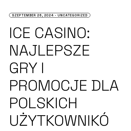
SZEPTEMBER 26, 2024
UNCATEGORIZED
ICE CASINO:
NAJLEPSZE
GRY I
PROMOCJE DLA
POLSKICH
UŻYTKOWNIKÓ