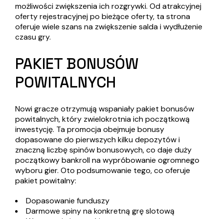
możliwości zwiększenia ich rozgrywki. Od atrakcyjnej
oferty rejestracyjnej po bieżące oferty, ta strona
oferuje wiele szans na zwiększenie salda i wydłużenie
czasu gry.
PAKIET BONUSÓW
POWITALNYCH
Nowi gracze otrzymują wspaniały pakiet bonusów
powitalnych, który zwielokrotnia ich początkową
inwestycję. Ta promocja obejmuje bonusy
dopasowane do pierwszych kilku depozytów i
znaczną liczbę spinów bonusowych, co daje duży
początkowy bankroll na wypróbowanie ogromnego
wyboru gier. Oto podsumowanie tego, co oferuje
pakiet powitalny:
Dopasowanie funduszy
Darmowe spiny na konkretną grę slotową