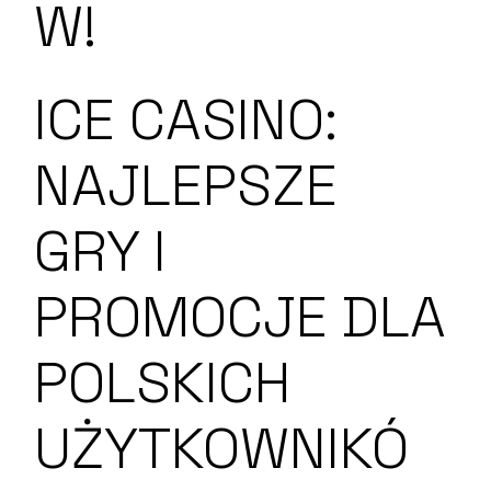
W!
ICE CASINO:
NAJLEPSZE
GRY I
PROMOCJE DLA
POLSKICH
UŻYTKOWNIKÓ