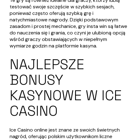
Te gry są również idealne dla graczy, którzy lubią
testować swoje szczęście w szybkich sesjach,
ponieważ często oferują szybką grę i
natychmiastowe nagrody. Dzięki podstawowym
zasadom i prostej mechanice, gry insta win są łatwe
do nauczenia się i grania, co czyni je ulubioną opcją
wśród graczy obstawiających w niepełnym
wymiarze godzin na platformie kasyna.
NAJLEPSZE
BONUSY
KASYNOWE W ICE
CASINO
Ice Casino online jest znane ze swoich świetnych
nagród, oferując polskim użytkownikom liczne