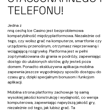
TELEFONU!
Jedna z
nną cechą Ice Casino jest bezproblemowa
kompatybilność międzyplatformowa. Niezależnie od
tego, czy wolisz grać na komputerze, smartfonie czy
urządzeniu przenośnym, otrzymasz nieprzerwaną i
wciągającą rozgrywkę. Platforma jest w pełni
zoptymalizowana do grania w podróży, zapewniając
dostęp do ulubionych slotów, gdy jesteś poza
domem. Ponadto ekskluzywna aplikacja mobilna
zapewnia jeszcze wygodniejszy sposób dostępu do
czasu gry, dzięki specjalnym bonusom i funkcjom
aplikacji.
Mobilna strona platformy zachowuje tę samą
wysokiej jakości konstrukcję i wydajność, co wersja
komputerowa, zapewniając najwyższą jakość gry,
niezależnie od tego, jak lubisz grać. Ta