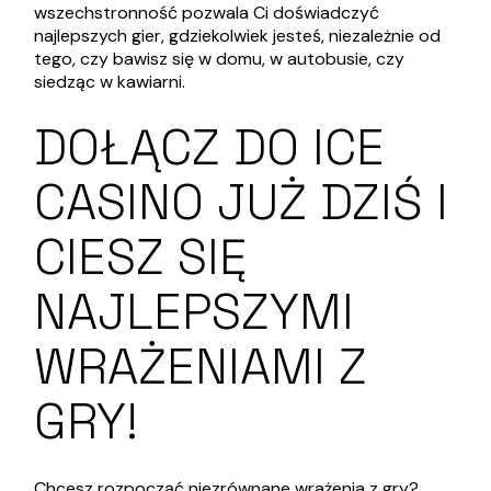
wszechstronność pozwala Ci doświadczyć
najlepszych gier, gdziekolwiek jesteś, niezależnie od
tego, czy bawisz się w domu, w autobusie, czy
siedząc w kawiarni.
DOŁĄCZ DO ICE
CASINO JUŻ DZIŚ I
CIESZ SIĘ
NAJLEPSZYMI
WRAŻENIAMI Z
GRY!
Chcesz rozpocząć niezrównane wrażenia z gry?