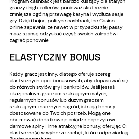
Program cashback jest bardzo kuszący dla stałych
graczy i high-rollerów, ponieważ skutecznie
zmniejsza ogólną przewagę kasyna i wydłuża sesje
gry. Dzięki hojnej polityce cashback, Ice Casino
online zapewnia, że ​​nawet w przypadku złej passy
masz szansę odzyskać część swoich zakładów i
zagrać ponownie.
ELASTYCZNY BONUS
Każdy gracz jest inny, dlatego oferuje szereg
elastycznych opcji bonusowych, aby dopasować się
do różnych stylów gry i bankrollów. Jeśli jesteś
okazjonalnym graczem szukającym małych,
regularnych bonusów lub dużym graczem
szukającym znacznych nagród, istnieją bonusy
dostosowane do Twoich potrzeb. Mogą one
obejmować dodatkowe pieniądze depozytowe,
darmowe spiny i inne atrakcyjne bonusy, oferując Ci
elastyczność w wyborze zachęt, które odpowiadają