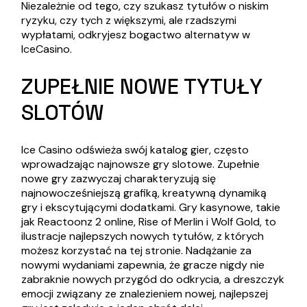
Niezależnie od tego, czy szukasz tytułów o niskim
ryzyku, czy tych z większymi, ale rzadszymi
wypłatami, odkryjesz bogactwo alternatyw w
IceCasino.
ZUPEŁNIE NOWE TYTUŁY
SLOTÓW
Ice Casino odświeża swój katalog gier, często
wprowadzając najnowsze gry slotowe. Zupełnie
nowe gry zazwyczaj charakteryzują się
najnowocześniejszą grafiką, kreatywną dynamiką
gry i ekscytującymi dodatkami. Gry kasynowe, takie
jak Reactoonz 2 online, Rise of Merlin i Wolf Gold, to
ilustracje najlepszych nowych tytułów, z których
możesz korzystać na tej stronie. Nadążanie za
nowymi wydaniami zapewnia, że ​​gracze nigdy nie
zabraknie nowych przygód do odkrycia, a dreszczyk
emocji związany ze znalezieniem nowej, najlepszej