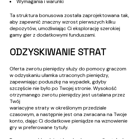
Wymagania i warunki
Ta struktura bonusowa została zaprojektowana tak,
aby zapewnić znaczny wzrost pierwszych kilku
depozytów, umożliwiając Ci eksplorację szerokiej
gamy gier z dodatkowymi funduszami.
ODZYSKIWANIE STRAT
Oferta zwrotu pieniędzy służy do pomocy graczom
w odzyskaniu ułamka utraconych pieniędzy,
zapewniając poduszkę na wypadek, gdyby
szczęście nie było po Twojej stronie. Wysokość
otrzymanego zwrotu pieniędzy jest ustalana przez
Twój
wariacyjne straty w określonym przedziale
czasowym, a następnie jest ona zwracana na Twoje
konto, dając Ci dodatkowe pieniądze na wznowienie
gry w preferowane tytuły.