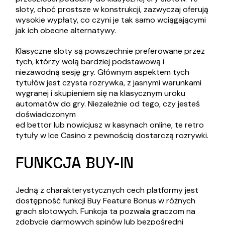
sloty, choć prostsze w konstrukcji, zazwyczaj oferują
wysokie wypłaty, co czyni je tak samo wciągającymi
jak ich obecne alternatywy.
Klasyczne sloty są powszechnie preferowane przez
tych, którzy wolą bardziej podstawową i
niezawodną sesję gry. Głównym aspektem tych
tytułów jest czysta rozrywka, z jasnymi warunkami
wygranej i skupieniem się na klasycznym uroku
automatów do gry. Niezależnie od tego, czy jesteś
doświadczonym
ed bettor lub nowicjusz w kasynach online, te retro
tytuły w Ice Casino z pewnością dostarczą rozrywki.
FUNKCJA BUY-IN
Jedną z charakterystycznych cech platformy jest
dostępność funkcji Buy Feature Bonus w różnych
grach slotowych. Funkcja ta pozwala graczom na
zdobycie darmowych spinów lub bezpośredni