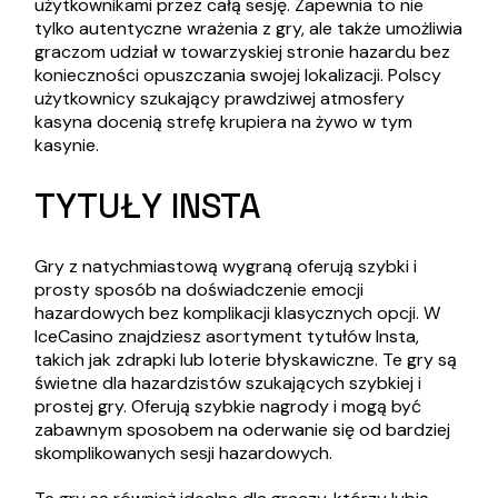
użytkownikami przez całą sesję. Zapewnia to nie
tylko autentyczne wrażenia z gry, ale także umożliwia
graczom udział w towarzyskiej stronie hazardu bez
konieczności opuszczania swojej lokalizacji. Polscy
użytkownicy szukający prawdziwej atmosfery
kasyna docenią strefę krupiera na żywo w tym
kasynie.
TYTUŁY INSTA
Gry z natychmiastową wygraną oferują szybki i
prosty sposób na doświadczenie emocji
hazardowych bez komplikacji klasycznych opcji. W
IceCasino znajdziesz asortyment tytułów Insta,
takich jak zdrapki lub loterie błyskawiczne. Te gry są
świetne dla hazardzistów szukających szybkiej i
prostej gry. Oferują szybkie nagrody i mogą być
zabawnym sposobem na oderwanie się od bardziej
skomplikowanych sesji hazardowych.