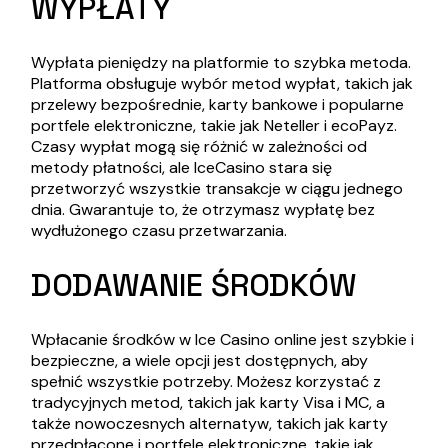
WYPŁATY
Wypłata pieniędzy na platformie to szybka metoda.
Platforma obsługuje wybór metod wypłat, takich jak
przelewy bezpośrednie, karty bankowe i popularne
portfele elektroniczne, takie jak Neteller i ecoPayz.
Czasy wypłat mogą się różnić w zależności od
metody płatności, ale IceCasino stara się
przetworzyć wszystkie transakcje w ciągu jednego
dnia. Gwarantuje to, że otrzymasz wypłatę bez
wydłużonego czasu przetwarzania.
DODAWANIE ŚRODKÓW
Wpłacanie środków w Ice Casino online jest szybkie i
bezpieczne, a wiele opcji jest dostępnych, aby
spełnić wszystkie potrzeby. Możesz korzystać z
tradycyjnych metod, takich jak karty Visa i MC, a
także nowoczesnych alternatyw, takich jak karty
przedpłacone i portfele elektroniczne, takie jak