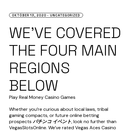
OKTÓBER 13, 2020
UNCATEGORIZED
WE’VE COVERED
THE FOUR MAIN
REGIONS
BELOW
Play Real Money Casino Games
Whether you’re curious about local laws, tribal
gaming compacts, or future online betting
prospects
パチンコ イベント
, look no further than
VegasSlotsOnline. We’ve rated Vegas Aces Casino