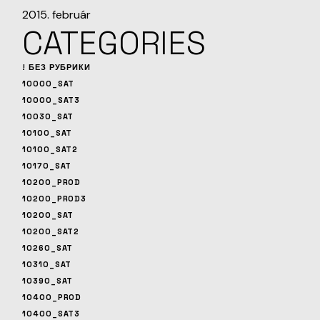
2015. február
CATEGORIES
! БЕЗ РУБРИКИ
10000_SAT
10000_SAT3
10030_SAT
10100_SAT
10100_SAT2
10170_SAT
10200_PROD
10200_PROD3
10200_SAT
10200_SAT2
10260_SAT
10310_SAT
10390_SAT
10400_PROD
10400_SAT3