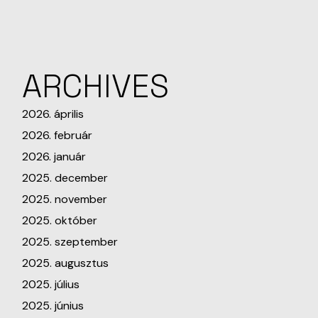
ARCHIVES
2026. április
2026. február
2026. január
2025. december
2025. november
2025. október
2025. szeptember
2025. augusztus
2025. július
2025. június