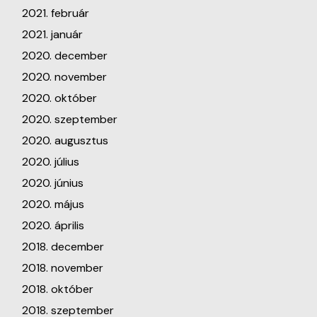
2021. február
2021. január
2020. december
2020. november
2020. október
2020. szeptember
2020. augusztus
2020. július
2020. június
2020. május
2020. április
2018. december
2018. november
2018. október
2018. szeptember