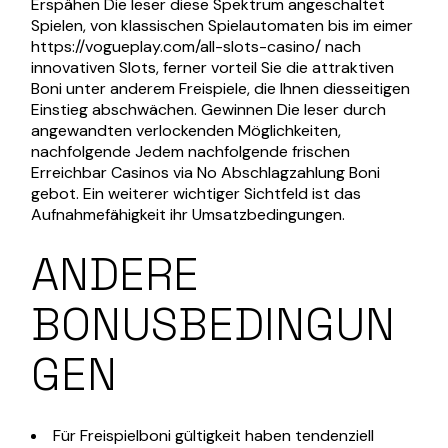
Erspähen Die leser diese Spektrum angeschaltet
Spielen, von klassischen Spielautomaten bis im eimer
https://vogueplay.com/all-slots-casino/
nach
innovativen Slots, ferner vorteil Sie die attraktiven
Boni unter anderem Freispiele, die Ihnen diesseitigen
Einstieg abschwächen. Gewinnen Die leser durch
angewandten verlockenden Möglichkeiten,
nachfolgende Jedem nachfolgende frischen
Erreichbar Casinos via No Abschlagzahlung Boni
gebot.
Ein weiterer wichtiger Sichtfeld ist das
Aufnahmefähigkeit ihr Umsatzbedingungen.
ANDERE
BONUSBEDINGUN
GEN
Für Freispielboni gültigkeit haben tendenziell