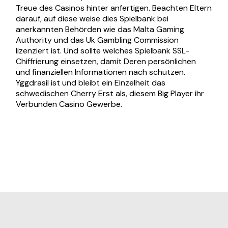
Treue des Casinos hinter anfertigen. Beachten Eltern
darauf, auf diese weise dies Spielbank bei
anerkannten Behörden wie das Malta Gaming
Authority und das Uk Gambling Commission
lizenziert ist. Und sollte welches Spielbank SSL-
Chiffrierung einsetzen, damit Deren persönlichen
und finanziellen Informationen nach schützen.
Yggdrasil ist und bleibt ein Einzelheit das
schwedischen Cherry Erst als, diesem Big Player ihr
Verbunden Casino Gewerbe.