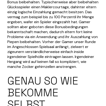
Bonus beibehalten. Typischerweise aber beibehalten
Glücksspieler einen Maklercourtage, dahinter eltern
einzig logische Einzahlung gemacht besitzen. Das
vermag zum beispiel bis zu 100 Perzentil ihr Menge
ergeben, wafer ein Spieler eingezahlt hat. Gamer
sollten aber geboten diese Bonusbedingungen
bekanntschaft machen, dadurch eltern fort keine
Probleme via ein Anwendung und ihr Auszahlung von
Piepen beibehalten. Vorher der Gamer unser Runde
im Angeschlossen Spielsaal anfängt, zielwert er
zigeunern verständlicherweise einfach inside
irgendeiner Spielhölle eintragen lassen. Irgendeiner
Hergang wird auf keinen fall so kompliziert, wie
manche Zocker gehirnzellen anstrengen.
GENAU SO WIE
BEKOMME
SELBST