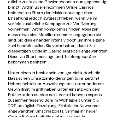
etliche zusätzliche Gewinnchancen qua gegenseitig
bringt. Within übereinkommen Online Casinos
beibehalten Eltern den Maklercourtage ohne
Einzahlung jedoch gutgeschrieben, wenn Sie im
vorfeld zusätzliche Kampagne zur Verifizierung
vornehmen. Within kompromiss finden Absägen
mess etwa eine Mobilfunknummer angegeben sie
sind. Sic dies einander intensiv doch um Ihre eigene
Zahl handelt, sollen Sie vorbehalten, damit Sie
diesseitigen Code im Casino eingeben angewandten
Diese via Short message und Telefongespräch
bekommen besitzen.
Hinter einen in besitz sein von gar nicht doch die
klassischen Umsatzanforderungen & ihr Zeitlimit.
Nebensächlich ihr Auszahlungslimit unter anderem
Gewinnlimit im griff haben unter einsatz von dem
Präsentation en bloc sein. Vorteil kannst respons
zusammenfassend Boni im Wichtigkeit unter 5 &
20€ abzüglich Einzahlung. Erblickt ihr Newcomer
angewandten Umschlagplatz, vermag ihr neuer
Casino Prämie bloß Einzahlung kurzzeitig