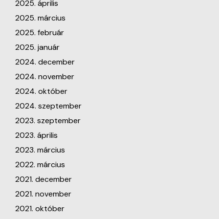
2025. április
2025. március
2025. február
2025. január
2024. december
2024. november
2024. október
2024. szeptember
2023. szeptember
2023. április
2023. március
2022. március
2021. december
2021. november
2021. október