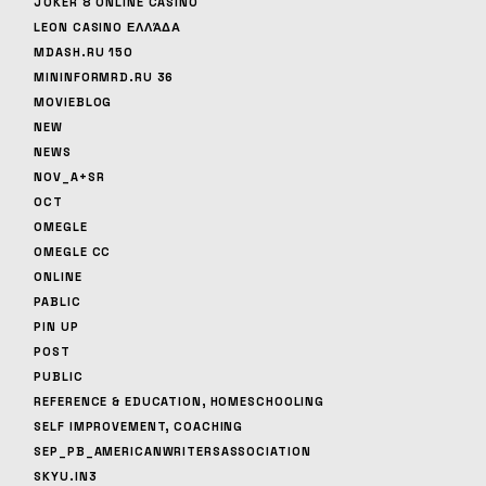
JOKER 8 ONLINE CASINO
LEON CASINO ΕΛΛΆΔΑ
MDASH.RU 150
MININFORMRD.RU 36
MOVIEBLOG
NEW
NEWS
NOV_A+SR
OCT
OMEGLE
OMEGLE CC
ONLINE
PABLIC
PIN UP
POST
PUBLIC
REFERENCE & EDUCATION, HOMESCHOOLING
SELF IMPROVEMENT, COACHING
SEP_PB_AMERICANWRITERSASSOCIATION
SKYU.IN3