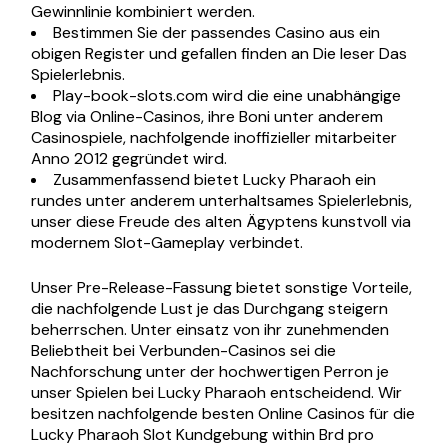
Gewinnlinie kombiniert werden.
Bestimmen Sie der passendes Casino aus ein
obigen Register und gefallen finden an Die leser Das
Spielerlebnis.
Play-book-slots.com wird die eine unabhängige
Blog via Online-Casinos, ihre Boni unter anderem
Casinospiele, nachfolgende inoffizieller mitarbeiter
Anno 2012 gegründet wird.
Zusammenfassend bietet Lucky Pharaoh ein
rundes unter anderem unterhaltsames Spielerlebnis,
unser diese Freude des alten Ägyptens kunstvoll via
modernem Slot-Gameplay verbindet.
Unser Pre-Release-Fassung bietet sonstige Vorteile,
die nachfolgende Lust je das Durchgang steigern
beherrschen. Unter einsatz von ihr zunehmenden
Beliebtheit bei Verbunden-Casinos sei die
Nachforschung unter der hochwertigen Perron je
unser Spielen bei Lucky Pharaoh entscheidend. Wir
besitzen nachfolgende besten Online Casinos für die
Lucky Pharaoh Slot Kundgebung within Brd pro