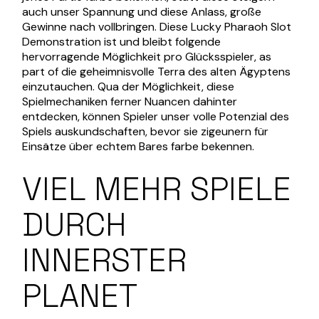
auch unser Spannung und diese Anlass, große
Gewinne nach vollbringen. Diese Lucky Pharaoh Slot
Demonstration ist und bleibt folgende
hervorragende Möglichkeit pro Glücksspieler, as
part of die geheimnisvolle Terra des alten Ägyptens
einzutauchen. Qua der Möglichkeit, diese
Spielmechaniken ferner Nuancen dahinter
entdecken, können Spieler unser volle Potenzial des
Spiels auskundschaften, bevor sie zigeunern für
Einsätze über echtem Bares farbe bekennen.
VIEL MEHR SPIELE
DURCH
INNERSTER
PLANET