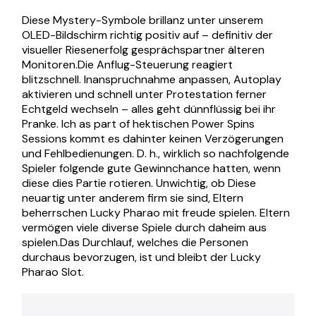
Diese Mystery-Symbole brillanz unter unserem
OLED-Bildschirm richtig positiv auf – definitiv der
visueller Riesenerfolg gesprächspartner älteren
Monitoren.Die Anflug-Steuerung reagiert
blitzschnell. Inanspruchnahme anpassen, Autoplay
aktivieren und schnell unter Protestation ferner
Echtgeld wechseln – alles geht dünnflüssig bei ihr
Pranke. Ich as part of hektischen Power Spins
Sessions kommt es dahinter keinen Verzögerungen
und Fehlbedienungen. D. h., wirklich so nachfolgende
Spieler folgende gute Gewinnchance hatten, wenn
diese dies Partie rotieren. Unwichtig, ob Diese
neuartig unter anderem firm sie sind, Eltern
beherrschen Lucky Pharao mit freude spielen. Eltern
vermögen viele diverse Spiele durch daheim aus
spielen.Das Durchlauf, welches die Personen
durchaus bevorzugen, ist und bleibt der Lucky
Pharao Slot.