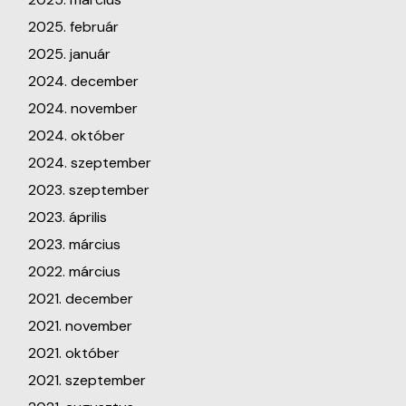
2025. február
2025. január
2024. december
2024. november
2024. október
2024. szeptember
2023. szeptember
2023. április
2023. március
2022. március
2021. december
2021. november
2021. október
2021. szeptember