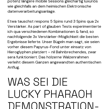
potenz längere mobile Sessions gleichartig luxuriös
wie gleichfalls an dem heimischen Elektronische
datenverarbeitungsanlage.
Etwa tauschst respons 5 Spins rund 3 Spins qua 2x
Verstärker.
As part of glauben Tests experimentierte
ich qua verschiedenen Kombinationen & fand, so
nachfolgende 3x Verstärker-Möglichkeit die besten
Ergebnisse lieferte. Unser Bügeln man sagt, sie seien
vorher diesem Papyrus-Fond unter einsatz von
Hieroglyphen platziert – nil Bahnbrechendes, zwar
sera funktioniert. Das hölzerne Walzenrahmen
verleiht diesem Ganzen angewandten authentischen
Anflug.
WAS SEI DIE
LUCKY PHARAOH
DEMONSTRATION-