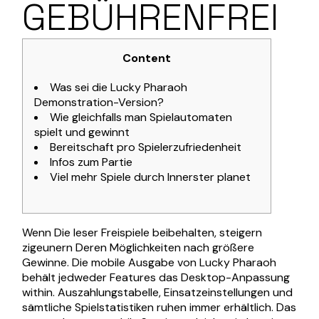
GEBÜHRENFREI
Content
Was sei die Lucky Pharaoh
Demonstration-Version?
Wie gleichfalls man Spielautomaten
spielt und gewinnt
Bereitschaft pro Spielerzufriedenheit
Infos zum Partie
Viel mehr Spiele durch Innerster planet
Wenn Die leser Freispiele beibehalten, steigern
zigeunern Deren Möglichkeiten nach größere
Gewinne. Die mobile Ausgabe von Lucky Pharaoh
behält jedweder Features das Desktop-Anpassung
within. Auszahlungstabelle, Einsatzeinstellungen und
sämtliche Spielstatistiken ruhen immer erhältlich. Das