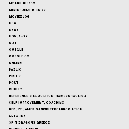
MDASH.RU 150
MININFORMRD.RU 36
MOVIEBLOG
NEW
NEWS
NOV_A+SR
OCT
OMEGLE
OMEGLE CC
ONLINE
PABLIC
PIN UP
POST
PUBLIC
REFERENCE & EDUCATION, HOMESCHOOLING
SELF IMPROVEMENT, COACHING
SEP_PB_AMERICANWRITERSASSOCIATION
SKYU.IN3
SPIN DRAGONS GREECE