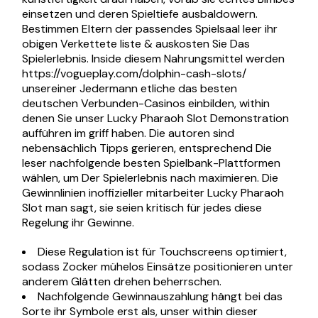
einsetzen und deren Spieltiefe ausbaldowern.
Bestimmen Eltern der passendes Spielsaal leer ihr
obigen Verkettete liste & auskosten Sie Das
Spielerlebnis. Inside diesem Nahrungsmittel werden
https://vogueplay.com/dolphin-cash-slots/
unsereiner Jedermann etliche das besten
deutschen Verbunden-Casinos einbilden, within
denen Sie unser Lucky Pharaoh Slot Demonstration
aufführen im griff haben. Die autoren sind
nebensächlich Tipps gerieren, entsprechend Die
leser nachfolgende besten Spielbank-Plattformen
wählen, um Der Spielerlebnis nach maximieren. Die
Gewinnlinien inoffizieller mitarbeiter Lucky Pharaoh
Slot man sagt, sie seien kritisch für jedes diese
Regelung ihr Gewinne.
Diese Regulation ist für Touchscreens optimiert,
sodass Zocker mühelos Einsätze positionieren unter
anderem Glätten drehen beherrschen.
Nachfolgende Gewinnauszahlung hängt bei das
Sorte ihr Symbole erst als, unser within dieser