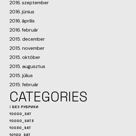
2016. szeptember
2016. június
2016. április
2016. február
2015. december
2015. november
2015. október
2015. augusztus
2015. július
2015. február
CATEGORIES
! БЕЗ РУБРИКИ
10000_SAT
10000_SAT3
10030_SAT
10100_SAT