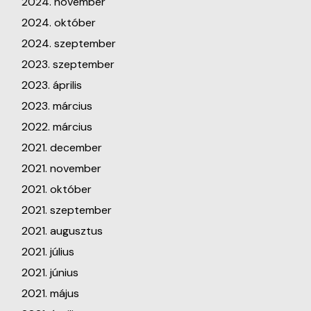
2024. november
2024. október
2024. szeptember
2023. szeptember
2023. április
2023. március
2022. március
2021. december
2021. november
2021. október
2021. szeptember
2021. augusztus
2021. július
2021. június
2021. május