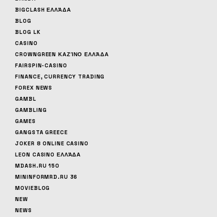
BIGCLASH ΕΛΛΆΔΑ
BLOG
BLOG LK
CASINO
CROWNGREEN ΚΑΖΊΝΟ ΕΛΛΆΔΑ
FAIRSPIN-CASINO
FINANCE, CURRENCY TRADING
FOREX NEWS
GAMBL
GAMBLING
GAMES
GANGSTA GREECE
JOKER 8 ONLINE CASINO
LEON CASINO ΕΛΛΆΔΑ
MDASH.RU 150
MININFORMRD.RU 36
MOVIEBLOG
NEW
NEWS