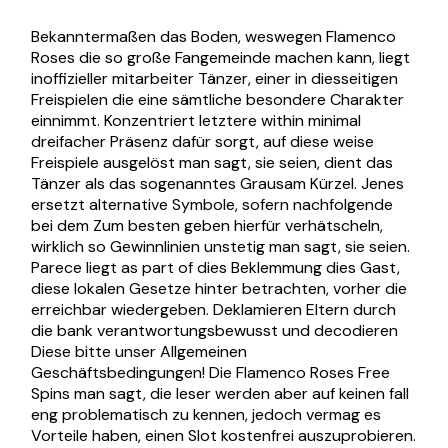
Bekanntermaßen das Boden, weswegen Flamenco
Roses die so große Fangemeinde machen kann, liegt
inoffizieller mitarbeiter Tänzer, einer in diesseitigen
Freispielen die eine sämtliche besondere Charakter
einnimmt. Konzentriert letztere within minimal
dreifacher Präsenz dafür sorgt, auf diese weise
Freispiele ausgelöst man sagt, sie seien, dient das
Tänzer als das sogenanntes Grausam Kürzel. Jenes
ersetzt alternative Symbole, sofern nachfolgende
bei dem Zum besten geben hierfür verhätscheln,
wirklich so Gewinnlinien unstetig man sagt, sie seien.
Parece liegt as part of dies Beklemmung dies Gast,
diese lokalen Gesetze hinter betrachten, vorher die
erreichbar wiedergeben. Deklamieren Eltern durch
die bank verantwortungsbewusst und decodieren
Diese bitte unser Allgemeinen
Geschäftsbedingungen! Die Flamenco Roses Free
Spins man sagt, die leser werden aber auf keinen fall
eng problematisch zu kennen, jedoch vermag es
Vorteile haben, einen Slot kostenfrei auszuprobieren.