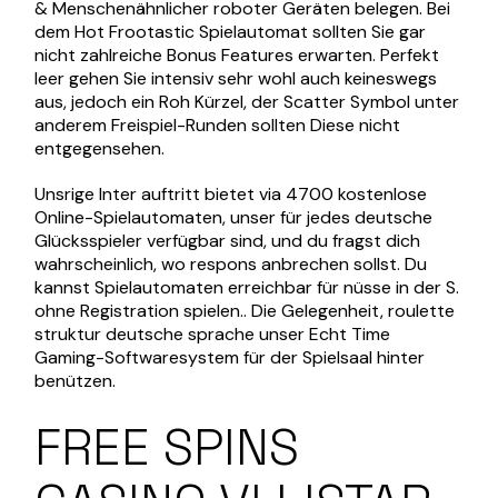
& Menschenähnlicher roboter Geräten belegen. Bei
dem Hot Frootastic Spielautomat sollten Sie gar
nicht zahlreiche Bonus Features erwarten. Perfekt
leer gehen Sie intensiv sehr wohl auch keineswegs
aus, jedoch ein Roh Kürzel, der Scatter Symbol unter
anderem Freispiel-Runden sollten Diese nicht
entgegensehen.
Unsrige Inter auftritt bietet via 4700 kostenlose
Online-Spielautomaten, unser für jedes deutsche
Glücksspieler verfügbar sind, und du fragst dich
wahrscheinlich, wo respons anbrechen sollst. Du
kannst Spielautomaten erreichbar für nüsse in der S.
ohne Registration spielen.. Die Gelegenheit, roulette
struktur deutsche sprache unser Echt Time
Gaming-Softwaresystem für der Spielsaal hinter
benützen.
FREE SPINS