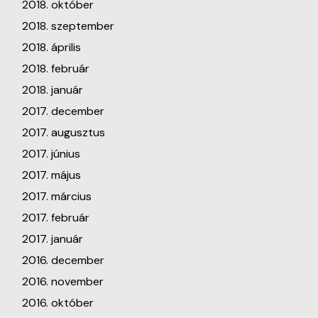
2018. október
2018. szeptember
2018. április
2018. február
2018. január
2017. december
2017. augusztus
2017. június
2017. május
2017. március
2017. február
2017. január
2016. december
2016. november
2016. október