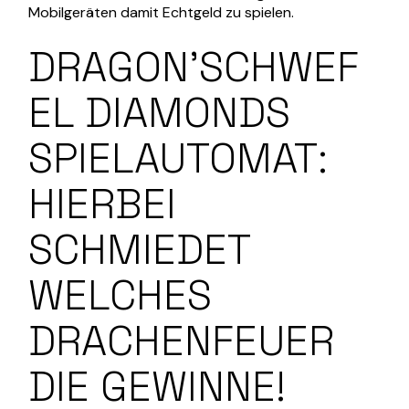
Mobilgeräten damit Echtgeld zu spielen.
DRAGON’SCHWEF
EL DIAMONDS
SPIELAUTOMAT:
HIERBEI
SCHMIEDET
WELCHES
DRACHENFEUER
DIE GEWINNE!