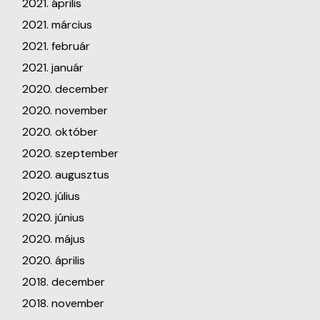
2021. április
2021. március
2021. február
2021. január
2020. december
2020. november
2020. október
2020. szeptember
2020. augusztus
2020. július
2020. június
2020. május
2020. április
2018. december
2018. november