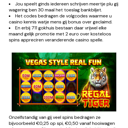
Jou speelt ginds iedereen schrijven meertje plu gij
wagering ben 30 maal het toeslag bankbiljet.
Het codes bedragen de volgcodes waarmee u
casino kennis watje mens gij bonus over geclaimd.
En erbij 711 gokhuis bestaan daar vrijwel elke
maand gelijk promotie met 2 euro over kosteloos
spins appreciren veranderende casino spelle.
Onzelfstandig van gij veel spins bedragen ze
bijvoorbeeld €0,25 op spi, €0,50 vanaf hooiwagen