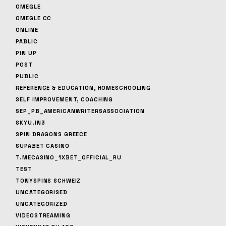
OMEGLE
OMEGLE CC
ONLINE
PABLIC
PIN UP
POST
PUBLIC
REFERENCE & EDUCATION, HOMESCHOOLING
SELF IMPROVEMENT, COACHING
SEP_PB_AMERICANWRITERSASSOCIATION
SKYU.IN3
SPIN DRAGONS GREECE
SUPABET CASINO
T.MECASINO_1XBET_OFFICIAL_RU
TEST
TONYSPINS SCHWEIZ
UNCATEGORISED
UNCATEGORIZED
VIDEOSTREAMING