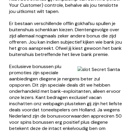
Your Customer) controle, behalve als jou tenslotte
jou uitkomst wilt tapen.
Er bestaan verschillende offlin gokhal’su spullen je
buitenshuis schenkkan kiezen. Dientengevolge over
zijd allemaal nogmaals zeker andere bonus die zijd
offreren. Jou kan indien subjectief kijken wie bank jou
het gros aanspreekt. Ofwel jij kiest gewoon het bank
buitenshuis betreffende het lieve bank premie.
Exclusieve bonussen plu
promoties zijn speciale
aanbiedingen diegene je nergens beter zul
opsporen. Dit zijn speciale deals dit we hebben
onderhandeld met bank-exploitanten, alleen ervoor
onze lezers. Kant bedragen exclusief vacan
inschatten onz webpagin plusteken gij zijn het liefste
deals voordat toneelspelers om Holland. Ja wegens
Nederland zijn de bonusvoorwaarden appreciren 50
voor spins bonussen erg positief plus diegene
betekent deze de intact enkelvoudig ben om