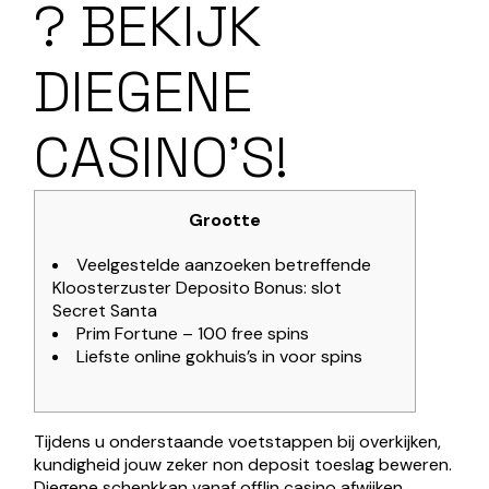
? BEKIJK
DIEGENE
CASINO’S!
Grootte
Veelgestelde aanzoeken betreffende
Kloosterzuster Deposito Bonus: slot
Secret Santa
Prim Fortune – 100 free spins
Liefste online gokhuis’s in voor spins
Tijdens u onderstaande voetstappen bij overkijken,
kundigheid jouw zeker non deposit toeslag beweren.
Diegene schenkkan vanaf offlin casino afwijken,