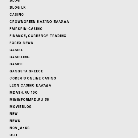
BLOG
BLOG LK
CASINO
CROWNGREEN ΚΑΖΊΝΟ ΕΛΛΆΔΑ
FAIRSPIN-CASINO
FINANCE, CURRENCY TRADING
FOREX NEWS
GAMBL
GAMBLING
GAMES
GANGSTA GREECE
JOKER 8 ONLINE CASINO
LEON CASINO ΕΛΛΆΔΑ
MDASH.RU 150
MININFORMRD.RU 36
MOVIEBLOG
NEW
NEWS
NOV_A+SR
OCT