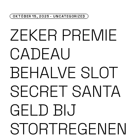
OKTÓBER 15, 2025
UNCATEGORIZED
ZEKER PREMIE
CADEAU
BEHALVE SLOT
SECRET SANTA
GELD BIJ
STORTREGENEN