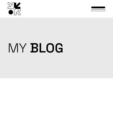
Skip
to
the
content
MY
BLOG