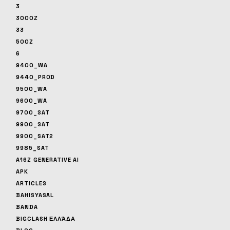
3
3000Z
33
500Z
6
9400_WA
9440_PROD
9500_WA
9600_WA
9700_SAT
9900_SAT
9900_SAT2
9985_SAT
A16Z GENERATIVE AI
APK
ARTICLES
BAHISYASAL
BANDA
BIGCLASH ΕΛΛΆΔΑ