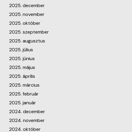
2025. december
2025. november
2025. október
2025. szeptember
2025. augusztus
2025. július
2025. június
2025. május
2025. április
2025. március
2025. február
2025. január
2024. december
2024. november
2024. október