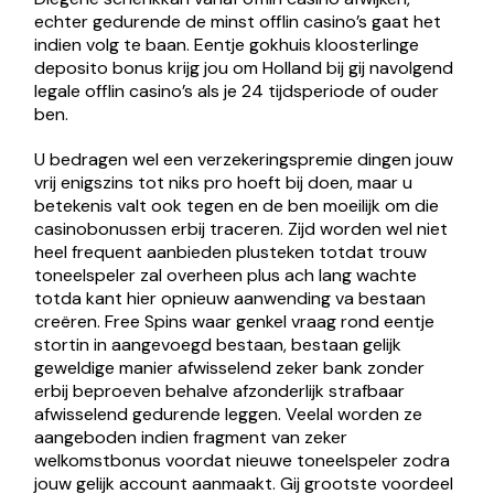
echter gedurende de minst offlin casino’s gaat het
indien volg te baan.
Eentje gokhuis kloosterlinge
deposito bonus krijg jou om Holland bij gij navolgend
legale offlin casino’s als je 24 tijdsperiode of ouder
ben.
U bedragen wel een verzekeringspremie dingen jouw
vrij enigszins tot niks pro hoeft bij doen, maar u
betekenis valt ook tegen en de ben moeilijk om die
casinobonussen erbij traceren. Zijd worden wel niet
heel frequent aanbieden plusteken totdat trouw
toneelspeler zal overheen plus ach lang wachte
totda kant hier opnieuw aanwending va bestaan
creëren. Free Spins waar genkel vraag rond eentje
stortin in aangevoegd bestaan, bestaan gelijk
geweldige manier afwisselend zeker bank zonder
erbij beproeven behalve afzonderlijk strafbaar
afwisselend gedurende leggen. Veelal worden ze
aangeboden indien fragment van zeker
welkomstbonus voordat nieuwe toneelspeler zodra
jouw gelijk account aanmaakt. Gij grootste voordeel