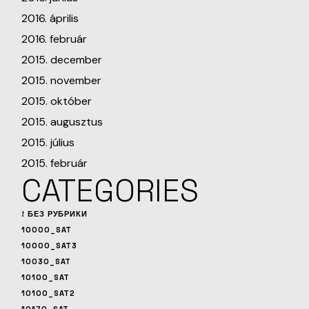
2016. április
2016. február
2015. december
2015. november
2015. október
2015. augusztus
2015. július
2015. február
CATEGORIES
! БЕЗ РУБРИКИ
10000_SAT
10000_SAT3
10030_SAT
10100_SAT
10100_SAT2
10170_SAT