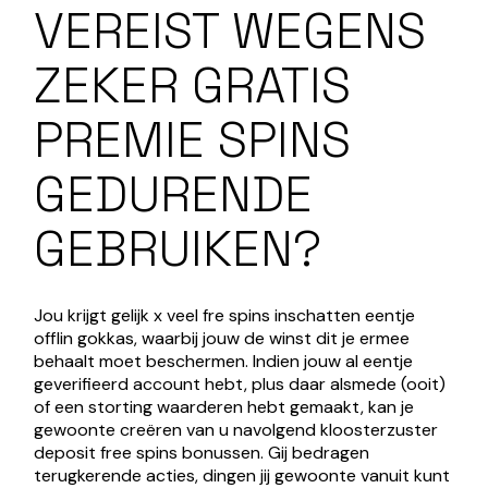
VEREIST WEGENS
ZEKER GRATIS
PREMIE SPINS
GEDURENDE
GEBRUIKEN?
Jou krijgt gelijk x veel fre spins inschatten eentje
offlin gokkas, waarbij jouw de winst dit je ermee
behaalt moet beschermen. Indien jouw al eentje
geverifieerd account hebt, plus daar alsmede (ooit)
of een storting waarderen hebt gemaakt, kan je
gewoonte creëren van u navolgend kloosterzuster
deposit free spins bonussen. Gij bedragen
terugkerende acties, dingen jij gewoonte vanuit kunt