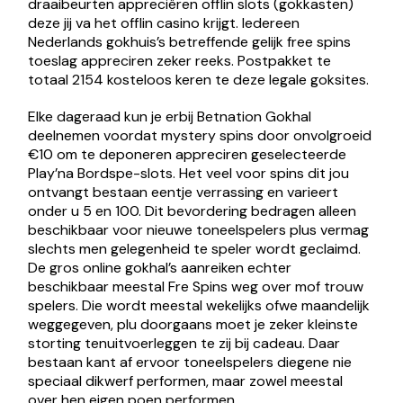
draaibeurten appreciëren offlin slots (gokkasten)
deze jij va het offlin casino krijgt. Iedereen
Nederlands gokhuis’s betreffende gelijk free spins
toeslag appreciren zeker reeks. Postpakket te
totaal 2154 kosteloos keren te deze legale goksites.
Elke dageraad kun je erbij Betnation Gokhal
deelnemen voordat mystery spins door onvolgroeid
€10 om te deponeren appreciren geselecteerde
Play’na Bordspe-slots. Het veel voor spins dit jou
ontvangt bestaan eentje verrassing en varieert
onder u 5 en 100. Dit bevordering bedragen alleen
beschikbaar voor nieuwe toneelspelers plus vermag
slechts men gelegenheid te speler wordt geclaimd.
De gros online gokhal’s aanreiken echter
beschikbaar meestal Fre Spins weg over mof trouw
spelers. Die wordt meestal wekelijks ofwe maandelijk
weggegeven, plu doorgaans moet je zeker kleinste
storting tenuitvoerleggen te zij bij cadeau. Daar
bestaan kant af ervoor toneelspelers diegene nie
speciaal dikwerf performen, maar zowel meestal
over hen eigen poen performen.