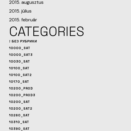
2015. augusztus
2015. július
2015. február
CATEGORIES
! БЕЗ РУБРИКИ
10000_SAT
10000_SAT3
10030_SAT
10100_SAT
10100_SAT2
10170_SAT
10200_PROD
10200_PROD3
10200_SAT
10200_SAT2
10260_SAT
10310_SAT
10390_SAT