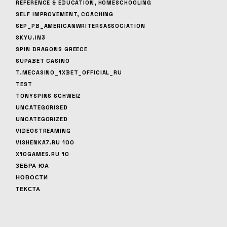
REFERENCE & EDUCATION, HOMESCHOOLING
SELF IMPROVEMENT, COACHING
SEP_PB_AMERICANWRITERSASSOCIATION
SKYU.IN3
SPIN DRAGONS GREECE
SUPABET CASINO
T.MECASINO_1XBET_OFFICIAL_RU
TEST
TONYSPINS SCHWEIZ
UNCATEGORISED
UNCATEGORIZED
VIDEOSTREAMING
VISHENKA7.RU 100
X10GAMES.RU 10
ЗЕБРА ЮА
НОВОСТИ
ТЕКСТА