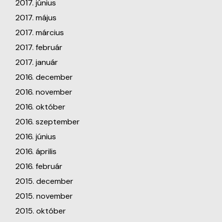
2017. június
2017. május
2017. március
2017. február
2017. január
2016. december
2016. november
2016. október
2016. szeptember
2016. június
2016. április
2016. február
2015. december
2015. november
2015. október