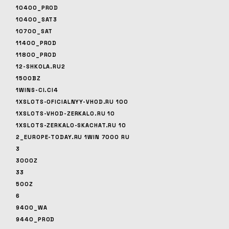
10400_PROD
10400_SAT3
10700_SAT
11400_PROD
11800_PROD
12-SHKOLA.RU2
1500BZ
1WINS-CI.CI4
1XSLOTS-OFICIALNYY-VHOD.RU 100
1XSLOTS-VHOD-ZERKALO.RU 10
1XSLOTS-ZERKALO-SKACHAT.RU 10
2_EUROPE-TODAY.RU 1WIN 7000 RU
3
3000Z
33
500Z
6
9400_WA
9440_PROD