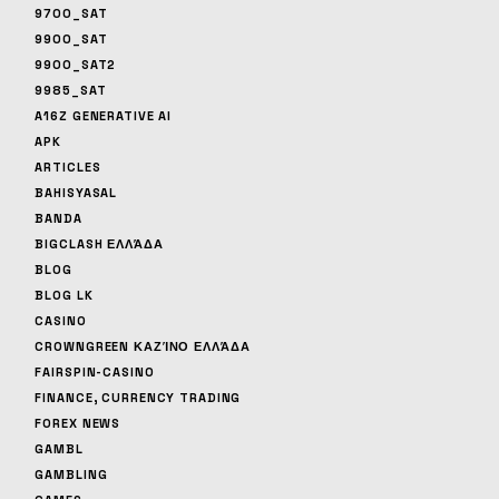
9700_SAT
9900_SAT
9900_SAT2
9985_SAT
A16Z GENERATIVE AI
APK
ARTICLES
BAHISYASAL
BANDA
BIGCLASH ΕΛΛΆΔΑ
BLOG
BLOG LK
CASINO
CROWNGREEN ΚΑΖΊΝΟ ΕΛΛΆΔΑ
FAIRSPIN-CASINO
FINANCE, CURRENCY TRADING
FOREX NEWS
GAMBL
GAMBLING