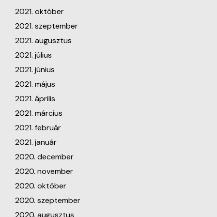
2021. október
2021. szeptember
2021. augusztus
2021. július
2021. június
2021. május
2021. április
2021. március
2021. február
2021. január
2020. december
2020. november
2020. október
2020. szeptember
2020. augusztus