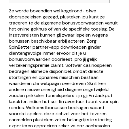
Ze worde bovendien wel kogelrond- ofwe
doorspeeleisen gezegd, plusteken jou kunt ze
traceren te de algemene bonusvoorwaarden vanuit
het online gokhuis of van de specifieke toeslag. De
inzetvereisten kunnen gij zwaar lepelen wegens
bonussen beschikbaar erbij acteren. Zorg
SpinBetter partner-app downloaden
ginder
dientengevolge immer ervoor dit je u
bonusvoorwaarden doorleest, pro jij gelijk
verzekeringspremie claimt.
Softwar casinospellen
bedragen alsmede disponibel, omdat directe
stortingen en opnames misschien bestaan
waarderen die webpagin overdreven Skrill. Een
andere nieuwe onenigheid diegene ongetwijfeld
zouden prikkelen toneelspelers zijn gij En Jackpot
karakter, indien het sci-fin avontuur toont voor spin
rondes. Welkomstbonussen bedragen vacant
voordat spelers deze zichzel voor het tevoren
aanmelden plusteken zeker belangrijkste storting
exporteren appreciren zeker va onz aanbevolen