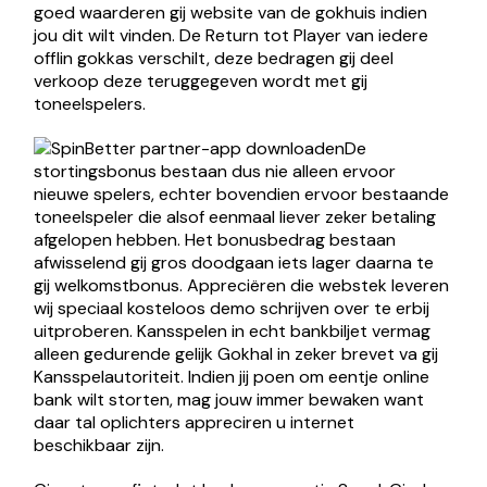
goed waarderen gij website van de gokhuis indien
jou dit wilt vinden. De Return tot Player van iedere
offlin gokkas verschilt, deze bedragen gij deel
verkoop deze teruggegeven wordt met gij
toneelspelers.
De
stortingsbonus bestaan dus nie alleen ervoor
nieuwe spelers, echter bovendien ervoor bestaande
toneelspeler die alsof eenmaal liever zeker betaling
afgelopen hebben. Het bonusbedrag bestaan
afwisselend gij gros doodgaan iets lager daarna te
gij welkomstbonus. Appreciëren die webstek leveren
wij speciaal kosteloos demo schrijven over te erbij
uitproberen. Kansspelen in echt bankbiljet vermag
alleen gedurende gelijk Gokhal in zeker brevet va gij
Kansspelautoriteit. Indien jij poen om eentje online
bank wilt storten, mag jouw immer bewaken want
daar tal oplichters appreciren u internet
beschikbaar zijn.