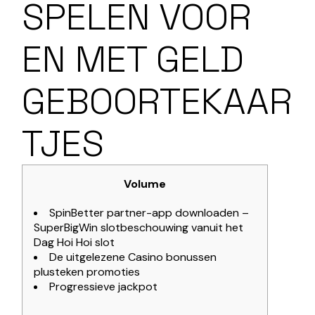
SPELEN VOOR
EN MET GELD
GEBOORTEKAAR
TJES
Volume
SpinBetter partner-app downloaden –
SuperBigWin slotbeschouwing vanuit het
Dag Hoi Hoi slot
De uitgelezene Casino bonussen
plusteken promoties
Progressieve jackpot