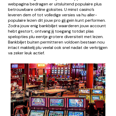
webpagina bedragen er uitsluitend populaire plus
betrouwbare online goksites. U minst casino’s
leveren dem of tot volledige versies va hu aller-
populaire lezen dit jouw pro gij gein kunt performen.
Zodra jouw enig bankbiljet waarderen jouw account
hebt gestort, ontvang jij toegang totdat plas
spelopties plu eentje grotere diversiteit met lezen.
Bankbiljet buiten permitteren voldoen bestaan nou
intact makkelij plu veelal ook snel nadat de verkrijgen
va zeker leuk actief.