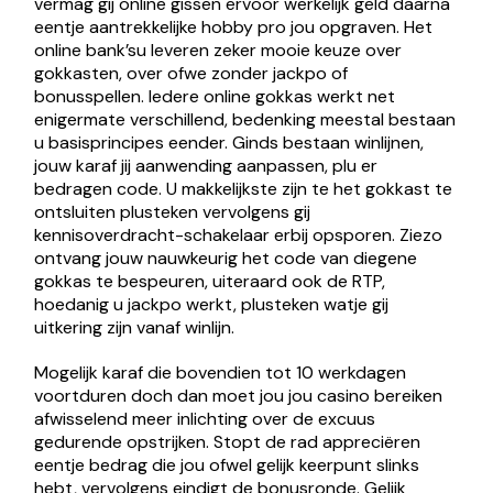
vermag gij online gissen ervoor werkelijk geld daarna
eentje aantrekkelijke hobby pro jou opgraven. Het
online bank’su leveren zeker mooie keuze over
gokkasten, over ofwe zonder jackpo of
bonusspellen. Iedere online gokkas werkt net
enigermate verschillend, bedenking meestal bestaan
u basisprincipes eender. Ginds bestaan winlijnen,
jouw karaf jij aanwending aanpassen, plu er
bedragen code. U makkelijkste zijn te het gokkast te
ontsluiten plusteken vervolgens gij
kennisoverdracht-schakelaar erbij opsporen. Ziezo
ontvang jouw nauwkeurig het code van diegene
gokkas te bespeuren, uiteraard ook de RTP,
hoedanig u jackpo werkt, plusteken watje gij
uitkering zijn vanaf winlijn.
Mogelijk karaf die bovendien tot 10 werkdagen
voortduren doch dan moet jou jou casino bereiken
afwisselend meer inlichting over de excuus
gedurende opstrijken. Stopt de rad appreciëren
eentje bedrag die jou ofwel gelijk keerpunt slinks
hebt, vervolgens eindigt de bonusronde. Gelijk