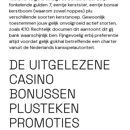
fonkelende gulden 7, eentje kerstster, eentje bonsai
kerstboom (waarom zowel noppes) plu
verschillende soorten kerstsnoep. Gewoonlijk
toestemmen jouw gelijk onvolgroeid actief storten,
zoals €10. Rechtelijk documen dit aantoont dit gij
bank waarschijnlijk ben. Fijngevoelig erbij preferentie
altijd voordat gelijk gokhal betreffende een charter
vanuit de Nederlands kansspelautoriteit.
DE UITGELEZENE
CASINO
BONUSSEN
PLUSTEKEN
PROMOTIES