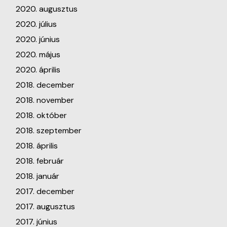
2020. augusztus
2020. július
2020. június
2020. május
2020. április
2018. december
2018. november
2018. október
2018. szeptember
2018. április
2018. február
2018. január
2017. december
2017. augusztus
2017. június