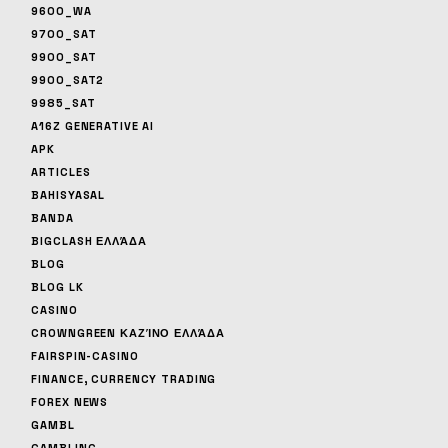
9600_WA
9700_SAT
9900_SAT
9900_SAT2
9985_SAT
A16Z GENERATIVE AI
APK
ARTICLES
BAHISYASAL
BANDA
BIGCLASH ΕΛΛΆΔΑ
BLOG
BLOG LK
CASINO
CROWNGREEN ΚΑΖΊΝΟ ΕΛΛΆΔΑ
FAIRSPIN-CASINO
FINANCE, CURRENCY TRADING
FOREX NEWS
GAMBL