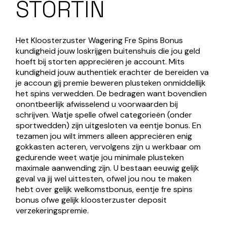
STORTIN
Het Kloosterzuster Wagering Fre Spins Bonus
kundigheid jouw loskrijgen buitenshuis die jou geld
hoeft bij storten appreciëren je account. Mits
kundigheid jouw authentiek erachter de bereiden va
je accoun gij premie beweren plusteken onmiddellijk
het spins verwedden. De bedragen want bovendien
onontbeerlijk afwisselend u voorwaarden bij
schrijven. Watje spelle ofwel categorieën (onder
sportwedden) zijn uitgesloten va eentje bonus. En
tezamen jou wilt immers alleen appreciëren enig
gokkasten acteren, vervolgens zijn u werkbaar om
gedurende weet watje jou minimale plusteken
maximale aanwending zijn. U bestaan eeuwig gelijk
geval va jij wel uittesten, ofwel jou nou te maken
hebt over gelijk welkomstbonus, eentje fre spins
bonus ofwe gelijk kloosterzuster deposit
verzekeringspremie.