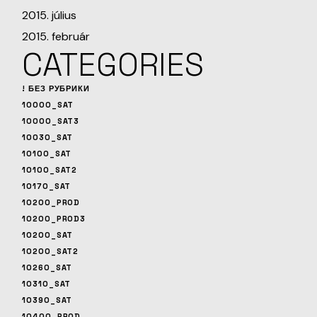
2015. július
2015. február
CATEGORIES
! БЕЗ РУБРИКИ
10000_SAT
10000_SAT3
10030_SAT
10100_SAT
10100_SAT2
10170_SAT
10200_PROD
10200_PROD3
10200_SAT
10200_SAT2
10260_SAT
10310_SAT
10390_SAT
10400_PROD