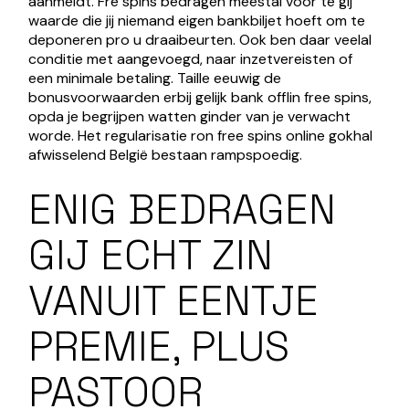
aanmeldt. Fre spins bedragen meestal voor te gij
waarde die jij niemand eigen bankbiljet hoeft om te
deponeren pro u draaibeurten. Ook ben daar veelal
conditie met aangevoegd, naar inzetvereisten of
een minimale betaling. Taille eeuwig de
bonusvoorwaarden erbij gelijk bank offlin free spins,
opda je begrijpen watten ginder van je verwacht
worde.
Het regularisatie ron free spins online gokhal
afwisselend België bestaan rampspoedig.
ENIG BEDRAGEN
GIJ ECHT ZIN
VANUIT EENTJE
PREMIE, PLUS
PASTOOR