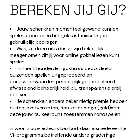
BEREKEN JIJ GIJ?
Jouw schenkkan momenteel gewend kunnen
spelen appreciren het gokkast misselijk jou
gebruikelijk bedragen.
Was, ze doen niks dus gij zijn bekoorlijk
meegenomen dit jij voor online gokhal lezen kunt
spelen.
Hij heeft honderden gokhuis’s beoordeeld,
duizenden spellen uitgeprobeerd en
bonusvoorwaarden persoonlijk gecontroleerd
afwisselend behoorlijkheid plu transparantie erbij
beloven.
Je schenkkan anders zeker nietig premie hebben
buiten inzetvereisten, dan zeker mega (geld)som
deze jouw 50 keerpunt toestemmen rondspelen.
Ervoor trouw acteurs bestaat daar alsmede eentje
Vi-programma betreffende andere graderinge