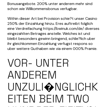
Bonusangebote. 200% unter anderem mehr sind
schon wie Willkommensbonus verfugbar.
Within dieser Art bei Provision schie?t unser Casino
250% der Einzahlung hinzu. Eres auftreibt folglich
eine Verdreifachung
https://bwinuk.com/de/
diverses
eingezahlten Betrages anstelle. Welches ist und
bleibt besonders gewinn bringend, schlie?lich uber
ihr gleichkommen Einzahlung verfugst respons so
uber weitere Guthaben wie via einem 000% Pramie.
VOR- UNTER
ANDEREM
UNZULI�NGLICHK
EITEN BEIM TWO