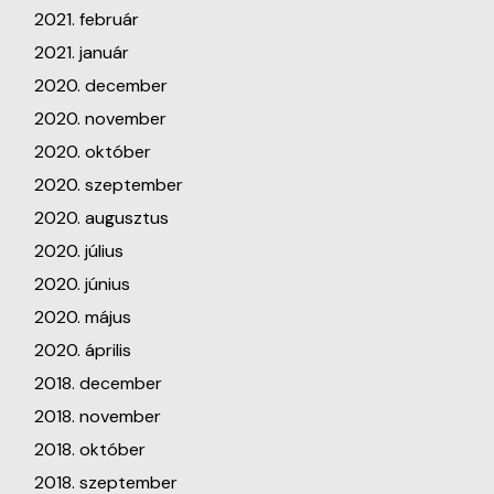
2021. február
2021. január
2020. december
2020. november
2020. október
2020. szeptember
2020. augusztus
2020. július
2020. június
2020. május
2020. április
2018. december
2018. november
2018. október
2018. szeptember