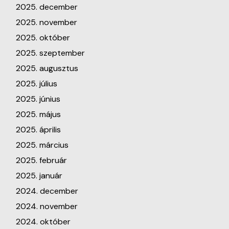
2025. december
2025. november
2025. október
2025. szeptember
2025. augusztus
2025. július
2025. június
2025. május
2025. április
2025. március
2025. február
2025. január
2024. december
2024. november
2024. október