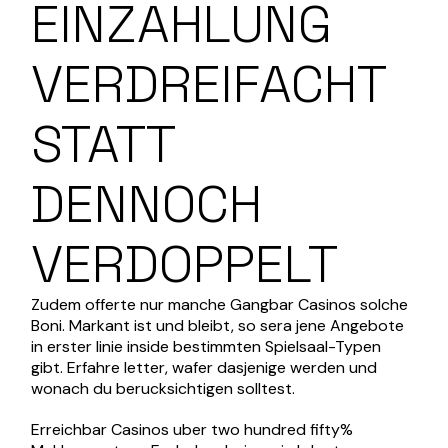
EINZAHLUNG
VERDREIFACHT
STATT
DENNOCH
VERDOPPELT
Zudem offerte nur manche Gangbar Casinos solche
Boni. Markant ist und bleibt, so sera jene Angebote
in erster linie inside bestimmten Spielsaal-Typen
gibt. Erfahre letter, wafer dasjenige werden und
wonach du berucksichtigen solltest.
Erreichbar Casinos uber two hundred fifty%