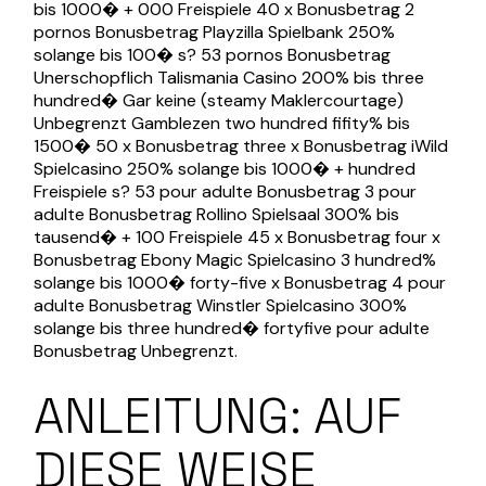
bis 1000� + 000 Freispiele 40 x Bonusbetrag 2
pornos Bonusbetrag Playzilla Spielbank 250%
solange bis 100� s? 53 pornos Bonusbetrag
Unerschopflich Talismania Casino 200% bis three
hundred� Gar keine (steamy Maklercourtage)
Unbegrenzt Gamblezen two hundred fifity% bis
1500� 50 x Bonusbetrag three x Bonusbetrag iWild
Spielcasino 250% solange bis 1000� + hundred
Freispiele s? 53 pour adulte Bonusbetrag 3 pour
adulte Bonusbetrag Rollino Spielsaal 300% bis
tausend� + 100 Freispiele 45 x Bonusbetrag four x
Bonusbetrag Ebony Magic Spielcasino 3 hundred%
solange bis 1000� forty-five x Bonusbetrag 4 pour
adulte Bonusbetrag Winstler Spielcasino 300%
solange bis three hundred� fortyfive pour adulte
Bonusbetrag Unbegrenzt.
ANLEITUNG: AUF
DIESE WEISE