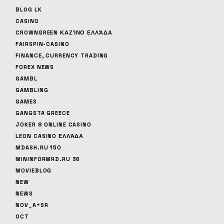
BLOG LK
CASINO
CROWNGREEN ΚΑΖΊΝΟ ΕΛΛΆΔΑ
FAIRSPIN-CASINO
FINANCE, CURRENCY TRADING
FOREX NEWS
GAMBL
GAMBLING
GAMES
GANGSTA GREECE
JOKER 8 ONLINE CASINO
LEON CASINO ΕΛΛΆΔΑ
MDASH.RU 150
MININFORMRD.RU 36
MOVIEBLOG
NEW
NEWS
NOV_A+SR
OCT