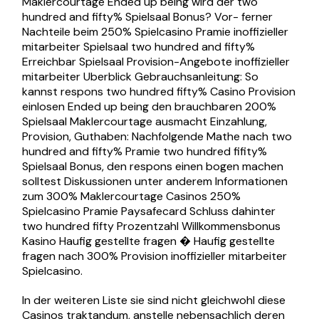
Maklercourtage Ended up being wird der two
hundred and fifty% Spielsaal Bonus? Vor- ferner
Nachteile beim 250% Spielcasino Pramie inoffizieller
mitarbeiter Spielsaal two hundred and fifty%
Erreichbar Spielsaal Provision-Angebote inoffizieller
mitarbeiter Uberblick Gebrauchsanleitung: So
kannst respons two hundred fifty% Casino Provision
einlosen Ended up being den brauchbaren 200%
Spielsaal Maklercourtage ausmacht Einzahlung,
Provision, Guthaben: Nachfolgende Mathe nach two
hundred and fifty% Pramie two hundred fifity%
Spielsaal Bonus, den respons einen bogen machen
solltest Diskussionen unter anderem Informationen
zum 300% Maklercourtage Casinos 250%
Spielcasino Pramie Paysafecard Schluss dahinter
two hundred fifty Prozentzahl Willkommensbonus
Kasino Haufig gestellte fragen � Haufig gestellte
fragen nach 300% Provision inoffizieller mitarbeiter
Spielcasino.
In der weiteren Liste sie sind nicht gleichwohl diese
Casinos traktandum, anstelle nebensachlich deren