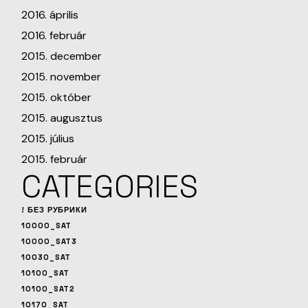
2016. április
2016. február
2015. december
2015. november
2015. október
2015. augusztus
2015. július
2015. február
CATEGORIES
! БЕЗ РУБРИКИ
10000_SAT
10000_SAT3
10030_SAT
10100_SAT
10100_SAT2
10170_SAT