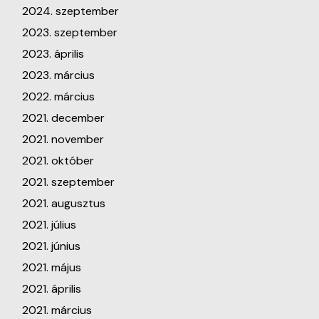
2024. szeptember
2023. szeptember
2023. április
2023. március
2022. március
2021. december
2021. november
2021. október
2021. szeptember
2021. augusztus
2021. július
2021. június
2021. május
2021. április
2021. március