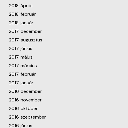
2018. április
2018. február
2018. január
2017. december
2017. augusztus
2017. június
2017. május
2017. március
2017. február
2017. január
2016. december
2016. november
2016. október
2016. szeptember
2016. június