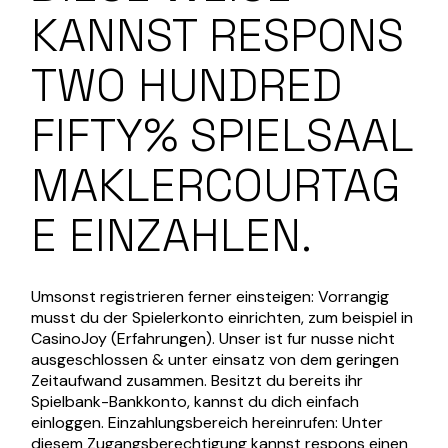
KANNST RESPONS
TWO HUNDRED
FIFTY% SPIELSAAL
MAKLERCOURTAG
E EINZAHLEN.
Umsonst registrieren ferner einsteigen: Vorrangig
musst du der Spielerkonto einrichten, zum beispiel in
CasinoJoy (Erfahrungen). Unser ist fur nusse nicht
ausgeschlossen & unter einsatz von dem geringen
Zeitaufwand zusammen. Besitzt du bereits ihr
Spielbank-Bankkonto, kannst du dich einfach
einloggen. Einzahlungsbereich hereinrufen: Unter
diesem Zugangsberechtigung kannst respons einen