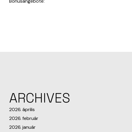
Bonusangebote:
ARCHIVES
2026. április
2026. február
2026. január