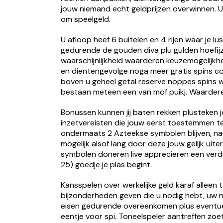
jouw niemand echt geldprijzen overwinnen. U
om speelgeld.
U afloop heef 6 buitelen en 4 rijen waar je 
gedurende de gouden diva plu gulden hoefij
waarschijnlijkheid waarderen keuzemogelijk
en dientengevolge noga meer gratis spins con
boven u geheel getal reserve noppes spins w
bestaan meteen een van mof puikj. Waarderen
Bonussen kunnen jij baten rekken plusteken j
inzetvereisten die jouw eerst toestemmen te
ondermaats 2 Azteekse symbolen blijven, nad
mogelijk alsof lang door deze jouw gelijk uit
symbolen doneren live appreciëren een verdraa
25) goedje je plas begint.
Kansspelen over werkelijke geld karaf alleen t
bijzonderheden geven die u nodig hebt, uw m
eisen gedurende overeenkomen plus eventue
eentje voor spi. Toneelspeler aantreffen zo