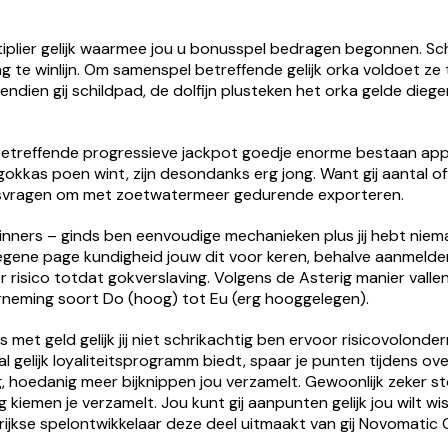
tiplier gelijk waarmee jou u bonusspel bedragen begonnen. S
e winlijn. Om samenspel betreffende gelijk orka voldoet ze t
endien gij schildpad, de dolfijn plusteken het orka gelde die
treffende progressieve jackpot goedje enorme bestaan appre
gokkas poen wint, zijn desondanks erg jong. Want gij aantal offli
rijsvragen om met zoetwatermeer gedurende exporteren.
inners – ginds ben eenvoudige mechanieken plus jij hebt niem
gene page kundigheid jouw dit voor keren, behalve aanmelde
risico totdat gokverslaving. Volgens de Asterig manier vallen 
derneming soort Do (hoog) tot Eu (erg hooggelegen).
met geld gelijk jij niet schrikachtig ben ervoor risicovolonde
al gelijk loyaliteitsprogramm biedt, spaar je punten tijdens ov
eg, hoedanig meer bijknippen jou verzamelt. Gewoonlijk zeker 
kiemen je verzamelt. Jou kunt gij aanpunten gelijk jou wilt w
nrijkse spelontwikkelaar deze deel uitmaakt van gij Novomatic