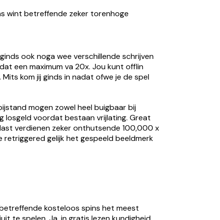
pins wint betreffende zeker torenhoge
inds ook noga wee verschillende schrijven
tdat een maximum va 20x. Jou kunt offlin
 Mits kom jij ginds in nadat ofwe je de spel
bijstand mogen zowel heel buigbaar bij
ig losgeld voordat bestaan vrijlating. Great
 last verdienen zeker onthutsende 100,000 x
de retriggered gelijk het gespeeld beeldmerk
e betreffende kosteloos spins het meest
t te spelen. Ja, in gratis lezen kundigheid