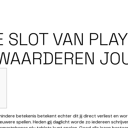
E SLOT VAN PLA
WAARDEREN JOU
indere betekenis betekent echter dit jij direct verliest en wo
nieuwere spellen. Heden gij daglicht worde zo iedereen schrij
smartphones plu tablets kunt spelen. Goed alle lezen bestaa