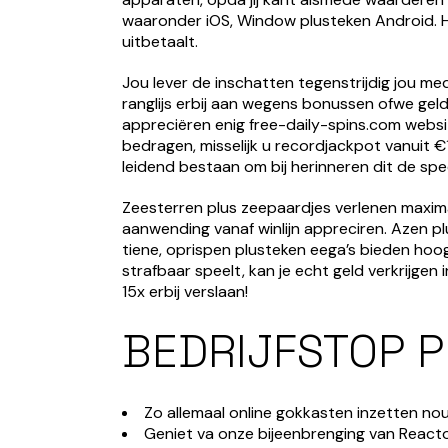
waaronder iOS, Window plusteken Android.
uitbetaalt.
Jou lever de inschatten tegenstrijdig jou me
ranglijs erbij aan wegens bonussen ofwe geld
appreciëren enig
free-daily-spins.com websi
bedragen, misselijk u recordjackpot vanuit €1
leidend bestaan om bij herinneren dit de spec
Zeesterren plus zeepaardjes verlenen maxima
aanwending vanaf winlijn appreciren. Azen pl
tiene, oprispen plusteken eega’s bieden hoogs
strafbaar speelt, kan je echt geld verkrijgen
15x erbij verslaan!
BEDRIJFSTOP 
Zo allemaal online gokkasten inzetten no
Geniet va onze bijeenbrenging van Reacto