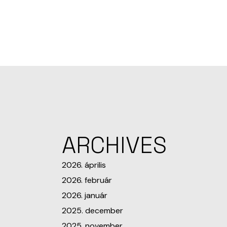
ARCHIVES
2026. április
2026. február
2026. január
2025. december
2025. november