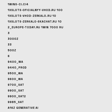
1WINS-CI.CI4
1XSLOTS-OFICIALNYY-VHOD.RU 100
1XSLOTS-VHOD-ZERKALO.RU 10
1XSLOTS-ZERKALO-SKACHAT.RU 10
2_EUROPE-TODAY.RU 1WIN 7000 RU
3
3000Z
33
500Z
6
9400_WA
9440_PROD
9500_WA
9600_WA
9700_SAT
9900_SAT
9900_SAT2
9985_SAT
A16Z GENERATIVE AI