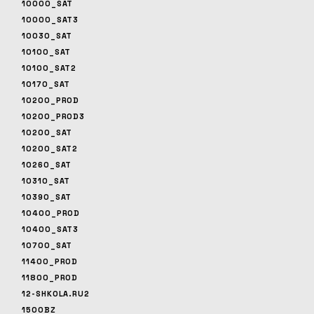
10000_SAT
10000_SAT3
10030_SAT
10100_SAT
10100_SAT2
10170_SAT
10200_PROD
10200_PROD3
10200_SAT
10200_SAT2
10260_SAT
10310_SAT
10390_SAT
10400_PROD
10400_SAT3
10700_SAT
11400_PROD
11800_PROD
12-SHKOLA.RU2
1500BZ