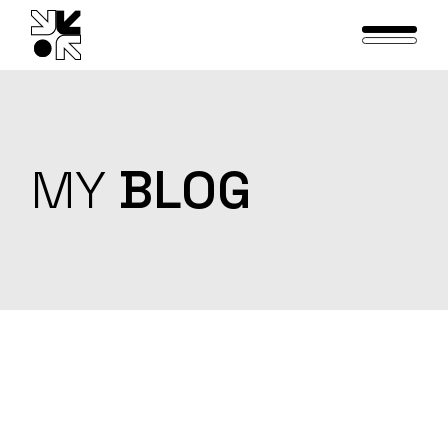
Skip
to
the
content
MY
BLOG