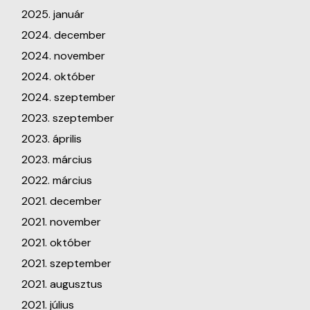
2025. január
2024. december
2024. november
2024. október
2024. szeptember
2023. szeptember
2023. április
2023. március
2022. március
2021. december
2021. november
2021. október
2021. szeptember
2021. augusztus
2021. július