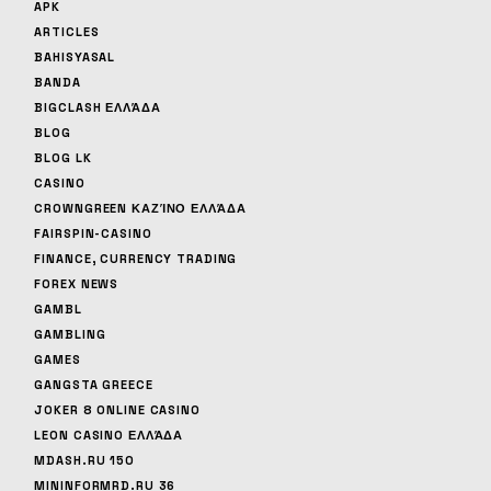
APK
ARTICLES
BAHISYASAL
BANDA
BIGCLASH ΕΛΛΆΔΑ
BLOG
BLOG LK
CASINO
CROWNGREEN ΚΑΖΊΝΟ ΕΛΛΆΔΑ
FAIRSPIN-CASINO
FINANCE, CURRENCY TRADING
FOREX NEWS
GAMBL
GAMBLING
GAMES
GANGSTA GREECE
JOKER 8 ONLINE CASINO
LEON CASINO ΕΛΛΆΔΑ
MDASH.RU 150
MININFORMRD.RU 36