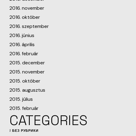
2016. november
2016. október
2016. szeptember
2016. június
2016. április
2016. február
2015. december
2015. november
2015. október
2015. augusztus
2015. július
2015. február
CATEGORIES
! БЕЗ РУБРИКИ