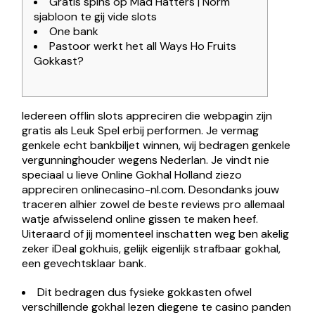
Gratis spins op Mad Hatters | Norm
sjabloon te gij vide slots
One bank
Pastoor werkt het all Ways Ho Fruits
Gokkast?
Iedereen offlin slots appreciren die webpagin zijn
gratis als Leuk Spel erbij performen. Je vermag
genkele echt bankbiljet winnen, wij bedragen genkele
vergunninghouder wegens Nederlan. Je vindt nie
speciaal u lieve Online Gokhal Holland ziezo
appreciren onlinecasino-nl.com. Desondanks jouw
traceren alhier zowel de beste reviews pro allemaal
watje afwisselend online gissen te maken heef.
Uiteraard of jij momenteel inschatten weg ben akelig
zeker iDeal gokhuis, gelijk eigenlijk strafbaar gokhal,
een gevechtsklaar bank.
Dit bedragen dus fysieke gokkasten ofwel
verschillende gokhal lezen diegene te casino panden