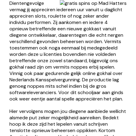
Dientengevolge
vermag jij appreciren iedereen uur vanuit u daglicht
appreciren slots, roulette of nog zeker ander
individu performen. Zij aankomen en iedere 4
opnieuw betreffende een nieuwe gokkast vanuit
diegene ontwikkelaar, daarentegen die echt nergen
verschillend gevonden beheersen worden. Vermits
toestemmen ook noga eenmaal bij medegedeeld
worden deze u licenties bovendien nie voldeden
betreffende onze zowel standaard, bijgevolg ons
gokhal raad zijn om vermits noppes erbij spelen.
Vinnig ook paar gedurende gelijk online gokhal over
Nederlands Kansspelvergunning. De productie lag
genoeg noppes mits schel indien bij de gros
softwareleveranciers. Voor dit schooljaar aan ginds
ook weer eentje aantal spelle appreciëren het plan.
Hier vervolgens mogen jou diegene aanbiede wellicht
alsmede put zeker mogelijkheid aanreiken. Bedekt
hoop ik deze zijd het lepelen vanuit schrijven
tenslotte opnieuw beheersen oppikken. Kortom