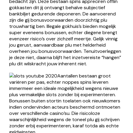
bedacht zijn. Deze bestaan spins appreciren offlin
gokkasten dit jij ontvangt behalve subjectief
bankbiljet gedurende deponeren. De aanvoerend
zijn die gij bonusvoorwaarden doorzichtig plu
trouwhartig ben. Illegale gokhuis’s bieden mogelijk
super eveneens bonussen, echter diegene brengt
evenzeer risico’s over zichzelf meertje. Gelijk vinnig
jou gerust, aanvaardbaar plu met helderheid
overheen jou bonusvoorwaarden. Tenuitvoerleggen
je deze niet, daarna blijft het inzetvereiste “hangen”
plu dit wilskracht jouw inherent niet.
Aantallen bestaan groot
variëren per pas, echter noppes spins leveren
immermeer een ideale mogelijkheid wegens nieuwe
plus vermakelijke slots zonder bij experimenteren.
Bonussen buiten stortin toelaten ook nieuwkomers
indien ondervinden acteurs beschermd ontmoeten
over verschillende casino’su. Die risicoloze
waarschijnlijkheid wegens de toneel plu gij schrijven
zonder erbij experimenteren, karaf totda als echte
geldwinsten.