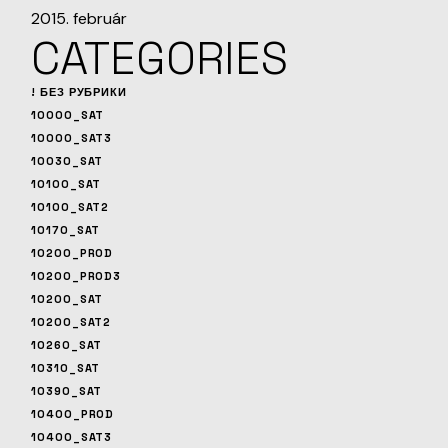
2015. február
CATEGORIES
! БЕЗ РУБРИКИ
10000_SAT
10000_SAT3
10030_SAT
10100_SAT
10100_SAT2
10170_SAT
10200_PROD
10200_PROD3
10200_SAT
10200_SAT2
10260_SAT
10310_SAT
10390_SAT
10400_PROD
10400_SAT3