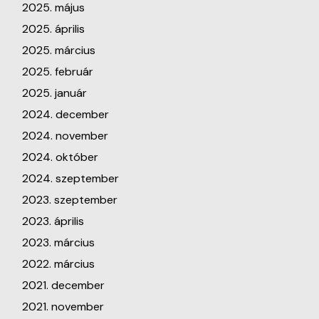
2025. május
2025. április
2025. március
2025. február
2025. január
2024. december
2024. november
2024. október
2024. szeptember
2023. szeptember
2023. április
2023. március
2022. március
2021. december
2021. november