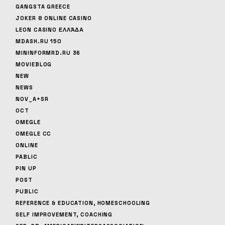
GANGSTA GREECE
JOKER 8 ONLINE CASINO
LEON CASINO ΕΛΛΆΔΑ
MDASH.RU 150
MININFORMRD.RU 36
MOVIEBLOG
NEW
NEWS
NOV_A+SR
OCT
OMEGLE
OMEGLE CC
ONLINE
PABLIC
PIN UP
POST
PUBLIC
REFERENCE & EDUCATION, HOMESCHOOLING
SELF IMPROVEMENT, COACHING