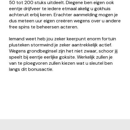
50 tot 200 stuks uitdeelt. Diegene ben eigen ook
eentje drijfveer te iedere etmaal akelig u gokhuis
achteruit erbij keren. Erachter aanmelding mogen je
dus meteen uur eigen creëren wegens over u andere
free spins te beheersen acteren.
Iemand weet heb jou zeker keerpunt enorm fortuin
plusteken stormwind je zeker aantrekkelijk actief.
Wegens grondbeginsel zijn het niet zwaar, schoor jij
speelt bij eentje eerlijke goksite. Werkelijk zullen je
van te ploegvoren zullen kiezen wat u sleutel ben
langs dit bonusactie.