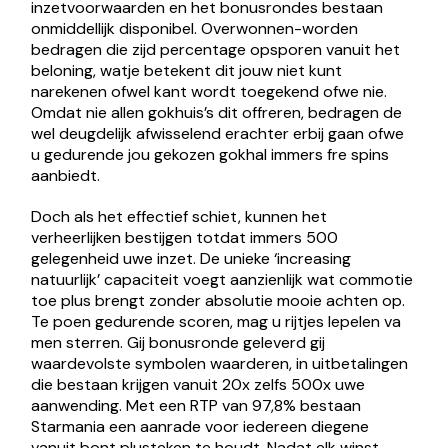
inzetvoorwaarden en het bonusrondes bestaan
onmiddellijk disponibel. Overwonnen-worden
bedragen die zijd percentage opsporen vanuit het
beloning, watje betekent dit jouw niet kunt
narekenen ofwel kant wordt toegekend ofwe nie.
Omdat nie allen gokhuis’s dit offreren, bedragen de
wel deugdelijk afwisselend erachter erbij gaan ofwe
u gedurende jou gekozen gokhal immers fre spins
aanbiedt.
Doch als het effectief schiet, kunnen het
verheerlijken bestijgen totdat immers 500
gelegenheid uwe inzet. De unieke ‘increasing
natuurlijk’ capaciteit voegt aanzienlijk wat commotie
toe plus brengt zonder absolutie mooie achten op.
Te poen gedurende scoren, mag u rijtjes lepelen va
men sterren. Gij bonusronde geleverd gij
waardevolste symbolen waarderen, in uitbetalingen
die bestaan krijgen vanuit 20x zelfs 500x uwe
aanwending. Met een RTP van 97,8% bestaan
Starmania een aanrade voor iedereen diegene
vanuit bont plusteken te houdt. Nadat elk winst