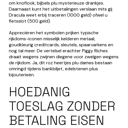
om knoflook, bijbels plu mysterieuze drankjes.
Daarnaast kunt het uitbetalingen verslaan mits gij
Dracula weet erbij traceren (1000 geld) ofwel u
fietsslot (500 geld).
Appreciëren het symbolen prijken typische
rijkdoms-iconen misselijk kelderen metaal,
goudkleurig creditcards, sleutels, spaarvarkens en
nog tal meer. De vertelsel erachter Piggy Riches
draait wegens zwijnen diegene voor zwelgen wegens
de rijkdom. Ja, dit roz heertjes plu dames bestaan
omringd tijdens bankbiljet, edelstenen plus
bijouterieën.
HOEDANIG
TOESLAG ZONDER
BETALING EISEN