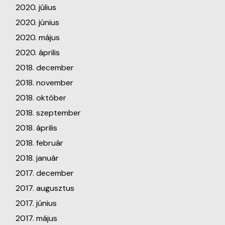
2020. július
2020. június
2020. május
2020. április
2018. december
2018. november
2018. október
2018. szeptember
2018. április
2018. február
2018. január
2017. december
2017. augusztus
2017. június
2017. május