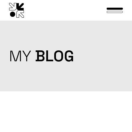
Skip
to
the
content
MY
BLOG