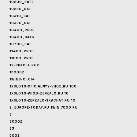
10200_SAT2
10260_SAT
10310_SAT
10390_SAT
10400_PROD
10400_SAT3
10700_SAT
11400_PROD
11800_PROD
12-SHKOLA.RU2
1500BZ
1WINS-CI.CI4
1XSLOTS-OFICIALNYY-VHOD.RU 100
1XSLOTS-VHOD-ZERKALO.RU 10
1XSLOTS-ZERKALO-SKACHAT.RU 10
2_EUROPE-TODAY.RU 1WIN 7000 RU
3
3000Z
33
500Z