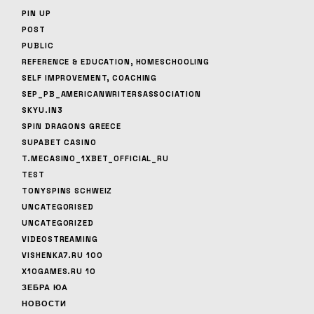
PIN UP
POST
PUBLIC
REFERENCE & EDUCATION, HOMESCHOOLING
SELF IMPROVEMENT, COACHING
SEP_PB_AMERICANWRITERSASSOCIATION
SKYU.IN3
SPIN DRAGONS GREECE
SUPABET CASINO
T.MECASINO_1XBET_OFFICIAL_RU
TEST
TONYSPINS SCHWEIZ
UNCATEGORISED
UNCATEGORIZED
VIDEOSTREAMING
VISHENKA7.RU 100
X10GAMES.RU 10
ЗЕБРА ЮА
НОВОСТИ