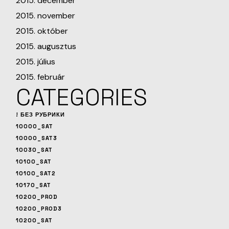
2015. december
2015. november
2015. október
2015. augusztus
2015. július
2015. február
CATEGORIES
! БЕЗ РУБРИКИ
10000_SAT
10000_SAT3
10030_SAT
10100_SAT
10100_SAT2
10170_SAT
10200_PROD
10200_PROD3
10200_SAT