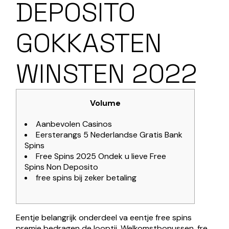
DEPOSITO
GOKKASTEN
WINSTEN 2022
Volume
Aanbevolen Casinos
Eersterangs 5 Nederlandse Gratis Bank
Spins
Free Spins 2025 Ondek u lieve Free
Spins Non Deposito
free spins bij zeker betaling
Eentje belangrijk onderdeel va eentje free spins
premie bedragen de looptij. Welkomstbonussen, fre