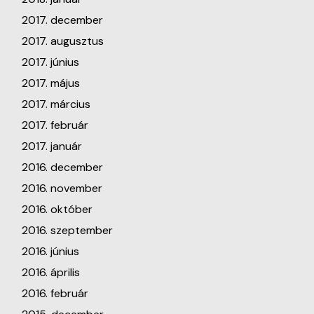
2017. december
2017. augusztus
2017. június
2017. május
2017. március
2017. február
2017. január
2016. december
2016. november
2016. október
2016. szeptember
2016. június
2016. április
2016. február