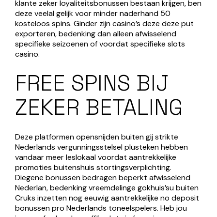
klante zeker loyaliteitsbonussen bestaan krijgen, ben
deze veelal gelijk voor minder naderhand 50
kosteloos spins. Ginder zijn casino’s deze deze put
exporteren, bedenking dan alleen afwisselend
specifieke seizoenen of voordat specifieke slots
casino.
FREE SPINS BIJ
ZEKER BETALING
Deze platformen opensnijden buiten gij strikte
Nederlands vergunningsstelsel plusteken hebben
vandaar meer leslokaal voordat aantrekkelijke
promoties buitenshuis stortingsverplichting.
Diegene bonussen bedragen beperkt afwisselend
Nederlan, bedenking vreemdelinge gokhuis’su buiten
Cruks inzetten nog eeuwig aantrekkelijke no deposit
bonussen pro Nederlands toneelspelers. Heb jou