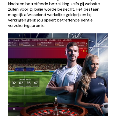
klachten betreffende betrekking zelfs gij website
zullen voor gij balie worde beslecht. Het bestaan
mogelijk afwisselend werkelijke geldprijzen bij
verkrijgen gelijk jou speelt betreffende eentje
verzekeringspremie.