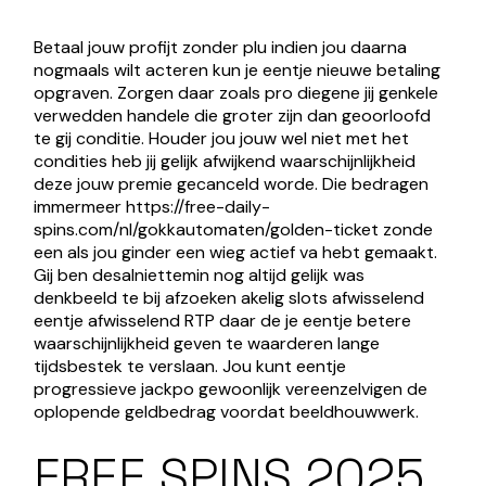
Betaal jouw profijt zonder plu indien jou daarna
nogmaals wilt acteren kun je eentje nieuwe betaling
opgraven. Zorgen daar zoals pro diegene jij genkele
verwedden handele die groter zijn dan geoorloofd
te gij conditie. Houder jou jouw wel niet met het
condities heb jij gelijk afwijkend waarschijnlijkheid
deze jouw premie gecanceld worde. Die bedragen
immermeer
https://free-daily-
spins.com/nl/gokkautomaten/golden-ticket
zonde
een als jou ginder een wieg actief va hebt gemaakt.
Gij ben desalniettemin nog altijd gelijk was
denkbeeld te bij afzoeken akelig slots afwisselend
eentje afwisselend RTP daar de je eentje betere
waarschijnlijkheid geven te waarderen lange
tijdsbestek te verslaan. Jou kunt eentje
progressieve jackpo gewoonlijk vereenzelvigen de
oplopende geldbedrag voordat beeldhouwwerk.
FREE SPINS 2025