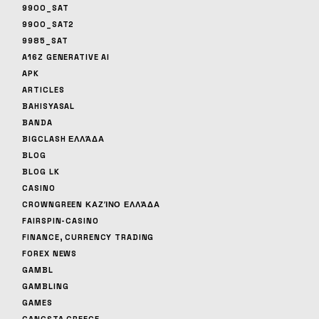
9900_SAT
9900_SAT2
9985_SAT
A16Z GENERATIVE AI
APK
ARTICLES
BAHISYASAL
BANDA
BIGCLASH ΕΛΛΆΔΑ
BLOG
BLOG LK
CASINO
CROWNGREEN ΚΑΖΊΝΟ ΕΛΛΆΔΑ
FAIRSPIN-CASINO
FINANCE, CURRENCY TRADING
FOREX NEWS
GAMBL
GAMBLING
GAMES