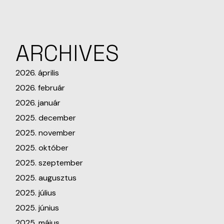
ARCHIVES
2026. április
2026. február
2026. január
2025. december
2025. november
2025. október
2025. szeptember
2025. augusztus
2025. július
2025. június
2025. május