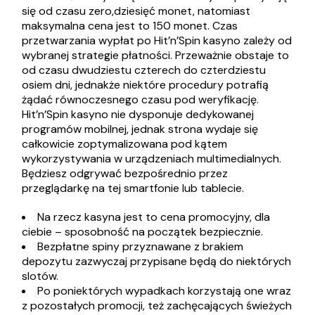
się od czasu zero,dziesięć monet, natomiast
maksymalna cena jest to 150 monet. Czas
przetwarzania wypłat po Hit’n’Spin kasyno zależy od
wybranej strategie płatności. Przeważnie obstaje to
od czasu dwudziestu czterech do czterdziestu
osiem dni, jednakże niektóre procedury potrafią
żądać równoczesnego czasu pod weryfikację.
Hit’n’Spin kasyno nie dysponuje dedykowanej
programów mobilnej, jednak strona wydaje się
całkowicie zoptymalizowana pod kątem
wykorzystywania w urządzeniach multimedialnych.
Będziesz odgrywać bezpośrednio przez
przeglądarkę na tej smartfonie lub tablecie.
Na rzecz kasyna jest to cena promocyjny, dla
ciebie – sposobność na początek bezpiecznie.
Bezpłatne spiny przyznawane z brakiem
depozytu zazwyczaj przypisane będą do niektórych
slotów.
Po poniektórych wypadkach korzystają one wraz
z pozostałych promocji, też zachęcających świeżych