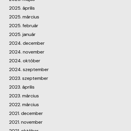
2025. április
2025. március
2025. február
2025. január
2024. december
2024. november
2024. október
2024. szeptember
2023. szeptember
2023. április
2023. március
2022. március
2021. december
2021. november
2021. október