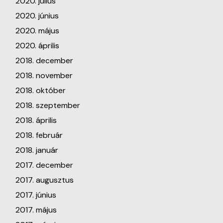
2020. július
2020. június
2020. május
2020. április
2018. december
2018. november
2018. október
2018. szeptember
2018. április
2018. február
2018. január
2017. december
2017. augusztus
2017. június
2017. május