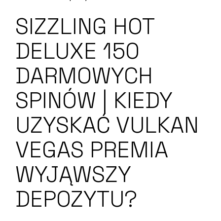
SIZZLING HOT
DELUXE 150
DARMOWYCH
SPINÓW | KIEDY
UZYSKAĆ VULKAN
VEGAS PREMIA
WYJĄWSZY
DEPOZYTU?