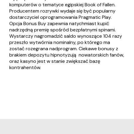
komputerów o tematyce egipskiej Book of Fallen.
Producentem rozrywki wydaje się być popularny
dostarczyciel oprogramowania Pragmatic Play.
Opcja Bonus Buy zapewnia natychmiast kupić
nadrzędną premię spośród bezpłatnymi spinami.
Wystarczy nagromadzić saldo wynoszące 104 razy
przeszło wytwórnia nominalny, po którego ma
zostać rozegrana nadprogram. Ciekawe bonusy z
brakiem depozytu hipnotyzują nowatorskich fanów,
oraz kasyno jest w stanie zwiększać bazę
kontrahentów.