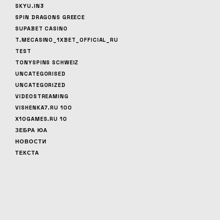
SKYU.IN3
SPIN DRAGONS GREECE
SUPABET CASINO
T.MECASINO_1XBET_OFFICIAL_RU
TEST
TONYSPINS SCHWEIZ
UNCATEGORISED
UNCATEGORIZED
VIDEOSTREAMING
VISHENKA7.RU 100
X10GAMES.RU 10
ЗЕБРА ЮА
НОВОСТИ
ТЕКСТА