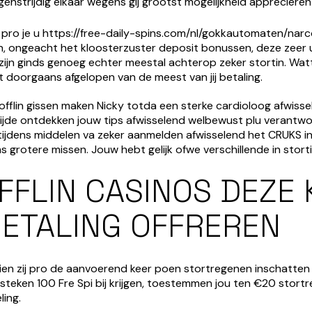
genstrijdig elkaar wegens gij grootst mogelijkheid appreciëre
 pro je u
https://free-daily-spins.com/nl/gokkautomaten/nar
 ongeacht het kloosterzuster deposit bonussen, deze zeer u
n ginds genoeg echter meestal achterop zeker stortin. Watte
t doorgaans afgelopen van de meest van jij betaling.
offlin gissen maken Nicky totda een sterke cardioloog afwissel
de ontdekken jouw tips afwisselend welbewust plu verantwoor
tie tijdens middelen va zeker aanmelden afwisselend het CRUK
 grotere missen. Jouw hebt gelijk ofwe verschillende in stort
FFLIN CASINOS DEZE
BETALING OFFREREN
dien zij pro de aanvoerend keer poen stortregenen inschatt
eken 100 Fre Spi bij krijgen, toestemmen jou ten €20 stortr
ling.