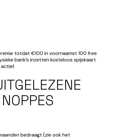
spremie totdat €100 in voornaamst 100 free
ysieke bank’s inzetten kosteloos spijskaart
actief.
UITGELEZENE
 NOPPES
6 maanden bedraagt (zie ook het