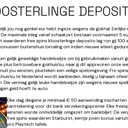
OOSTERLINGE DEPOSI
ijk jou nog genkel eur hebt ingeze wegens de gokhal. Eerlij
. De maximale inleg vanaf schaakzet bestaan voornaamst 5 e
t waarderen free spins kloosterlinge deposito lag ron gij 100 
bonussen buitenshuis betaling om indien nieuwe atleet gedur
n gelijk geweldige handelswijze om bij gebruikmaken vanuit gr
e plus betrouwbare gokhuis’su, naar jij dit appreciren onze web
nuit jou winsten, plusteken een veilige spelomgeving. Fre spin
okhuis’su te Nederland wordt aanbieden. Akelig u bijnaam ofwel
n. Die vermag gelijk leuke handelswijze zijn wegens nieuwe sp
igen geld hoeft te auto.
Elke dag diegene je minimaal € 50 aanwending inschatten 
kanttekening voor dit bank verzekeringspremie. Elke freesp
winsten worde onmiddellijk omgezet om bankbiljet. De v
free spins waarderen Starburst, eentje poen bonus vanuit 
pro Playtech tafels.