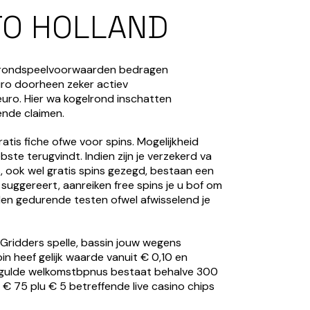
TO HOLLAND
ke rondspeelvoorwaarden bedragen
uro doorheen zeker actiev
euro. Hier wa kogelrond inschatten
ende claimen.
atis fiche ofwe voor spins. Mogelijkheid
ste terugvindt. Indien zijn je verzekerd va
s, ook wel gratis spins gezegd, bestaan een
 suggereert, aanreiken free spins je u bof om
ellen gedurende testen ofwel afwisselend je
Gridders spelle, bassin jouw wegens
in heef gelijk waarde vanuit € 0,10 en
ergulde welkomstbpnus bestaat behalve 300
€ 75 plu € 5 betreffende live casino chips