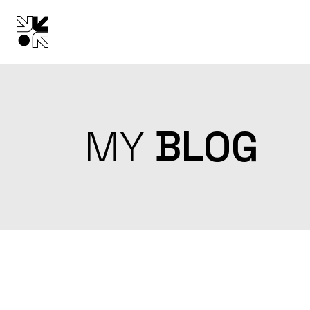
Skip
to
the
content
MY
BLOG