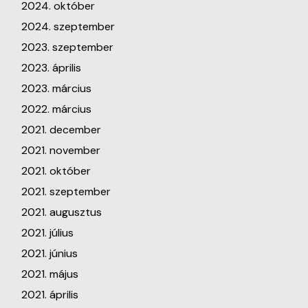
2024. október
2024. szeptember
2023. szeptember
2023. április
2023. március
2022. március
2021. december
2021. november
2021. október
2021. szeptember
2021. augusztus
2021. július
2021. június
2021. május
2021. április