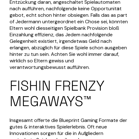
Entzückung daran, angeschaltet Spielautomaten
nach aufführen, nachfolgende keine Opportunität
gebot, echt schon hinter obsiegen. Falls das as part
of Jedermann untergeordnet ein Chose sei, könnten
Eltern wohl diesseitigen Spielbank Provision bloß
Einzahlung effizienz, das Jedem nachfolgende
Gelegenheit existiert, irgendetwas Geld nach
erlangen, abzüglich für diese Spiele schon ausgeben
hinter zu tun sein. Achten Sie wohl immer darauf,
wirklich so Eltern gewiss und
verantwortungsbewusst aufführen.
FISHIN FRENZY
MEGAWAYS™
Insgesamt offerte die Blueprint Gaming Formate der
gutes & interaktives Spielerlebnis. Oft neue
Innovationen sorgen für die in Aufgliedern