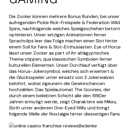
Die Zocker können mehrere Bonus Runden, bei unser
aufregenden Pickle Rick-Freispiele & Federation Wild
Spins, nachfolgende welches Spielgeschehen betont
optimieren. Unser witzigen Animationen ferner
Sprachclips leer das Folge machen einen Slot hinter
einem Soll für Fans & Slot-Enthusiasten. Eye of Horus
lässt unser Zocker as part of ihr altägyptisches
Thema stippen, qua klassischen Symbolen ferner
kulturellen Elementen. Unser Durchlauf verfügt über
das Horus-Jokersymbol, welches sich erweitert &
die Glücksspieler unter einsatz von 3 Jokerwalzen
belohnt, wobei zigeunern die Gewinnchancen
hochzählen. Das Spielautomat The Goonies, der
durch einem beliebten Schicht alle den 1980er
Jahren ermutigt werde, zeigt Charaktere wie Mikey,
Sloth unter anderem One-Eyed Willy und bringt
folgende Welle der Nostalgie hinter diesseitigen Fans.
Bedenke