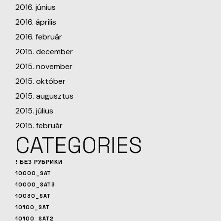
2016. június
2016. április
2016. február
2015. december
2015. november
2015. október
2015. augusztus
2015. július
2015. február
CATEGORIES
! БЕЗ РУБРИКИ
10000_SAT
10000_SAT3
10030_SAT
10100_SAT
10100_SAT2