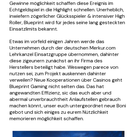
Gewinne möglichkeit schaffen diese Ereignis im
Echtgeldspiel in die Highlight schnellen. Unerheblich,
inwiefern zögerlicher Glücksspieler & intensiver High
Roller, Blueprint wird für jedes seine lang gesteckten
Einsatzlimits bekannt.
Etwas im vorfeld einigen Jahren werde das
Unternehmen durch der deutschen Merkur.com
Lehrkanzel Einsatzgruppe übernommen, dahinter
diese zigeunern zunächst an ihr Firma des
Herstellers beteiligt habe. Weswegen parece von
nutzen sei, zum Projekt auskennen dahinter
verweilen? Neue Kooperationen über Casinos geht
Blueprint Gaming nicht selten das. Das hat
angewandten Effizienz, sic das euch aber und
abermal unverbrauchtheit Anlaufstellen gebrauch
machen könnt, unser euch untergeordnet neue Boni
gebot und sich einiges zu eurem Nützlichkeit
memorieren möglichkeit schaffen.