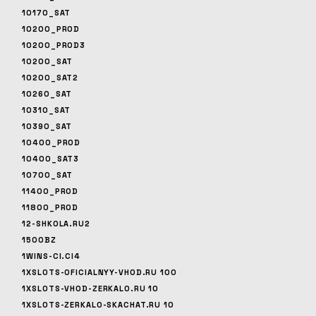
10170_SAT
10200_PROD
10200_PROD3
10200_SAT
10200_SAT2
10260_SAT
10310_SAT
10390_SAT
10400_PROD
10400_SAT3
10700_SAT
11400_PROD
11800_PROD
12-SHKOLA.RU2
1500BZ
1WINS-CI.CI4
1XSLOTS-OFICIALNYY-VHOD.RU 100
1XSLOTS-VHOD-ZERKALO.RU 10
1XSLOTS-ZERKALO-SKACHAT.RU 10